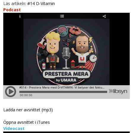
Läs artikeln:
#14 D-Vitamin
Podcast
Ladda ner avsnittet (mp3)
Öppna avsnittet i iTunes
Videocast