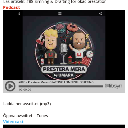
Läs artikeln:
#88 Simning & Drafting för ökad prestation
Podcast
Ladda ner avsnittet (mp3)
Öppna avsnittet i iTunes
Videocast