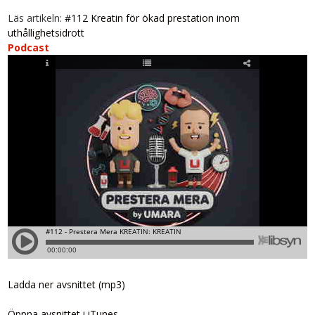
Läs artikeln:
#112 Kreatin för ökad prestation inom
uthållighetsidrott
Podcast
Ladda ner avsnittet (mp3)
Öppna avsnittet i iTunes