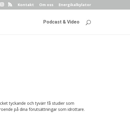
Kontakt
Om oss
Energikalkylator
Podcast & Video
ycket tyckande och tyvärr få studier som
roende på dina förutsättningar som idrottare.