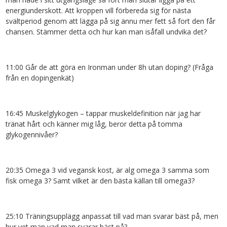
energiunderskott. Att kroppen vill förbereda sig för nästa
svältperiod genom att lägga på sig ännu mer fett så fort den får
chansen. Stämmer detta och hur kan man isåfall undvika det?
11:00 Går de att göra en Ironman under 8h utan doping? (Fråga
från en dopingenkät)
16:45 Muskelglykogen – tappar muskeldefinition när jag har
tränat hårt och känner mig låg, beror detta på tomma
glykogennivåer?
20:35 Omega 3 vid vegansk kost, är alg omega 3 samma som
fisk omega 3? Samt vilket är den bästa källan till omega3?
25:10 Träningsupplägg anpassat till vad man svarar bäst på, men
hur vet man vad man svarar bäst på?