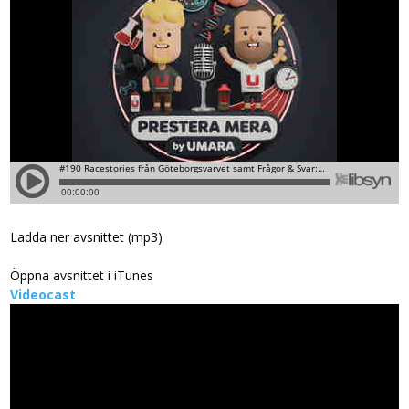
Ladda ner avsnittet (mp3)
Öppna avsnittet i iTunes
Videocast