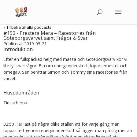
« Tillbaka till alla podcasts
#190 - Prestera Mera – Racestories från
Göteborgsvarvet samt Frågor & Svar
Publicerat 2019-05-21
Introduktion
Efter en fullspäckad helg med mässa och Göteborgsvarv kör vi
lite lyssnarfrågor. Bla om energiunderskott, löparsemester och
omega3. Sen berättar Simon och Tommy sina racestories från
varvet.
Huvudområden
Tidsschema:
02:50 Har läst på några olika ställen att för varje gång man
tappar fett genom energiunderskott så lägger man på sig mer än
man hade i sitt utgångsläge så fort man slutar ligga på ett