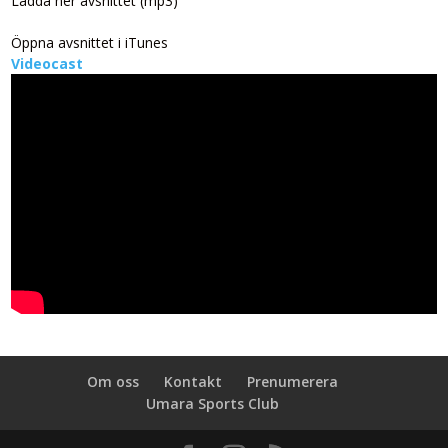
Ladda ner avsnittet (mp3)
Öppna avsnittet i iTunes
Videocast
Om oss
Kontakt
Prenumerera
Umara Sports Club