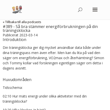
« Tillbaka till alla podcasts
#389 - Så bra stämmer energiförbrukningen på din
träningsklocka
Publicerat 2023-03-14
Introduktion
Din träningsklocka ger dig mycket användbar data både under
dina träningspass men även efter. Men kan du lita på vad den
säger om energiförbrukning, VO2max och återhämtning? Simon
och Tommy kollar vad forskningen egentligen säger om detta i
dagens avsnitt.
Huvudområden
Tidsschema:
02:10 Hur mäts energi under olika aktiviteter med din
träningsklocka?
10:20 Vilka klockor är bäst?