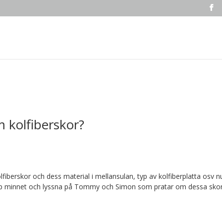
m kolfiberskor?
lfiberskor och dess material i mellansulan, typ av kolfiberplatta osv nu 
upp minnet och lyssna på Tommy och Simon som pratar om dessa skor o