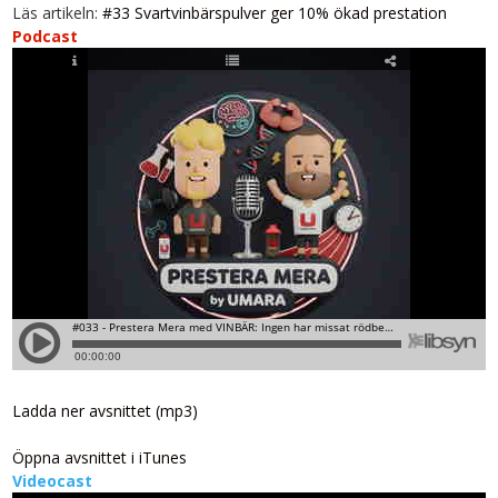
Läs artikeln:
#33 Svartvinbärspulver ger 10% ökad prestation
Podcast
Ladda ner avsnittet (mp3)
Öppna avsnittet i iTunes
Videocast