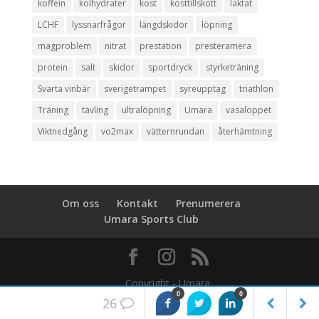
koffein
kolhydrater
kost
kosttillskott
laktat
LCHF
lyssnarfrågor
längdskidor
löpning
magproblem
nitrat
prestation
presteramera
protein
salt
skidor
sportdryck
styrketräning
Svarta vinbär
sverigetrampet
syreupptag
triathlon
Träning
tävling
ultralöpning
Umara
vasaloppet
Viktnedgång
vo2max
vätternrundan
återhämtning
Om oss
Kontakt
Prenumerera
Umara Sports Club
0
0
26