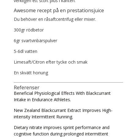
verkligen ett stort plus i kanten.
Awesome recept på en prestationsjuice
Du behöver en råsaftcentrifug eller mixer.
300gr rödbetor
6gr svartvinbärspulver
5-6dl vatten
Limesaft/Citron efter tycke och smak
En skvätt honung
Referenser
Beneficial Physiological Effects With
Blackcurrant
Intake in Endurance Athletes.
New Zealand
Blackcurrant
Extract Improves High-
intensity Intermittent Running.
Dietary nitrate improves sprint performance and
cognitive function during prolonged intermittent