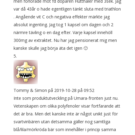
men förlorade mot fd doparen Hutthaler med 3sek. Jag
var då 43år o hade egentligen tänkt sluta med triathlon
. Angående vit C och negativa effekter märkte jag
absolut ingenting. Jag tog 1 kapsel om dagen och 2
närmre tävling o en dag efter. Varje kapsel innehöll
300mg av extraktet. Nu har jag pensionerat mig men
kanske skulle jag börja äta det igen 🙂
Tommy & Simon
på 2019-10-28 på 09:52
Inte som produktutveckling på Umara-fronten just nu.
Vetenskapen om olika polyfenoler visar fortfarande att
det är bra. Men det kanske inte är något unikt just för
svartvinbären utan detsamma gäller nog samtliga
blå/lila/mörkröda bär som innehåller i princip samma