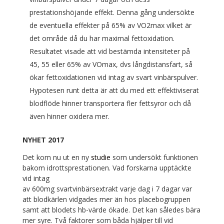
prestationshöjande effekt. Denna gång undersökte
de eventuella effekter på 65% av VO2max vilket är
det område då du har maximal fettoxidation.
Resultatet visade att vid bestämda intensiteter på
45, 55 eller 65% av VOmax, dvs långdistansfart, så
ökar fettoxidationen vid intag av svart vinbärspulver.
Hypotesen runt detta är att du med ett effektiviserat
blodflöde hinner transportera fler fettsyror och då
även hinner oxidera mer.
NYHET 2017
Det
kom nu ut en ny
studie
som undersökt funktionen
bakom idrottsprestationen. Vad forskarna upptäckte
vid intag
av 600mg svartvinbärsextrakt varje dag i 7 dagar var
att blodkärlen vidgades mer än hos placebogruppen
samt att blodets hb-värde ökade. Det kan således bära
mer syre. Två faktorer som båda hjälper till vid