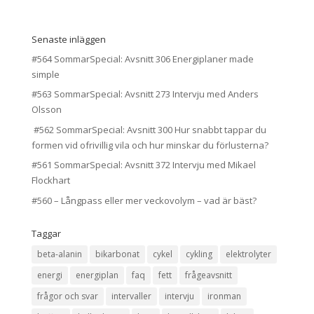
Senaste inläggen
#564 SommarSpecial: Avsnitt 306 Energiplaner made
simple
#563 SommarSpecial: Avsnitt 273 Intervju med Anders
Olsson
#562 SommarSpecial: Avsnitt 300 Hur snabbt tappar du
formen vid ofrivillig vila och hur minskar du förlusterna?
#561 SommarSpecial: Avsnitt 372 Intervju med Mikael
Flockhart
#560 – Långpass eller mer veckovolym – vad är bäst?
Taggar
beta-alanin
bikarbonat
cykel
cykling
elektrolyter
energi
energiplan
faq
fett
frågeavsnitt
frågor och svar
intervaller
intervju
ironman