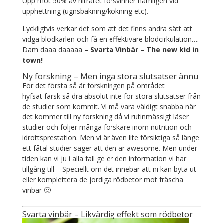
Upp mot 50% av nitratet försvinner nämligen vid
upphettning (ugnsbakning/kokning etc).
Lyckligtvis verkar det som att det finns andra sätt att
vidga blodkärlen och få en effektivare blodcirkulation….
Dam daaa daaaaa –
Svarta Vinbär – The new kid in
town!
Ny forskning – Men inga stora slutsatser ännu
För det första så är forskningen på området
hyfsat färsk så dra absolut inte för stora slutsatser från
de studier som kommit. Vi må vara väldigt snabba när
det kommer till ny forskning då vi rutinmässigt läser
studier och följer många forskare inom nutrition och
idrottsprestation. Men vi är även lite försiktiga så länge
ett fåtal studier säger att den är awesome. Men under
tiden kan vi ju i alla fall ge er den information vi har
tillgång till – Speciellt om det innebär att ni kan byta ut
eller komplettera de jordiga rödbetor mot fräscha
vinbär 🙂
Svarta vinbär – Likvärdig effekt som rödbetor