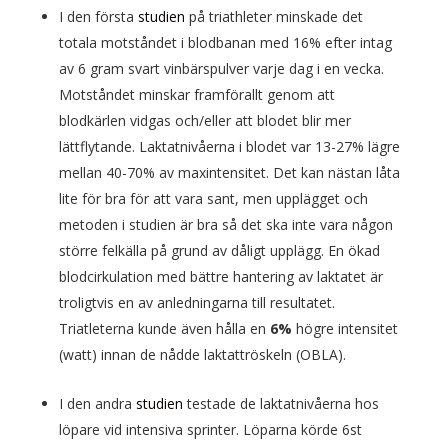
I den första
studien
på triathleter minskade det
totala motståndet i blodbanan med 16% efter intag
av 6 gram svart vinbärspulver varje dag i en vecka.
Motståndet minskar framförallt genom att
blodkärlen vidgas och/eller att blodet blir mer
lättflytande. Laktatnivåerna i blodet var 13-27% lägre
mellan 40-70% av maxintensitet. Det kan nästan låta
lite för bra för att vara sant, men upplägget och
metoden i studien är bra så det ska inte vara någon
större felkälla på grund av dåligt upplägg. En ökad
blodcirkulation med bättre hantering av laktatet är
troligtvis en av anledningarna till resultatet.
Triatleterna kunde även hålla en
6%
högre intensitet
(watt) innan de nådde laktattröskeln (OBLA).
I den andra
studien
testade de laktatnivåerna hos
löpare vid intensiva sprinter. Löparna körde 6st