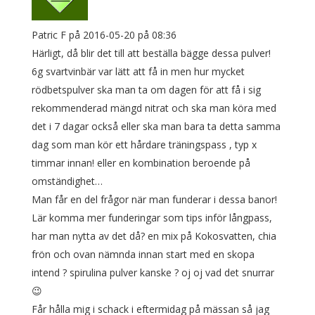
Patric F
på 2016-05-20 på 08:36
Härligt, då blir det till att beställa bägge dessa pulver!
6g svartvinbär var lätt att få in men hur mycket
rödbetspulver ska man ta om dagen för att få i sig
rekommenderad mängd nitrat och ska man köra med
det i 7 dagar också eller ska man bara ta detta samma
dag som man kör ett hårdare träningspass , typ x
timmar innan! eller en kombination beroende på
omständighet…
Man får en del frågor när man funderar i dessa banor!
Lär komma mer funderingar som tips inför långpass,
har man nytta av det då? en mix på Kokosvatten, chia
frön och ovan nämnda innan start med en skopa
intend ? spirulina pulver kanske ? oj oj vad det snurrar
😉
Får hålla mig i schack i eftermidag på mässan så jag