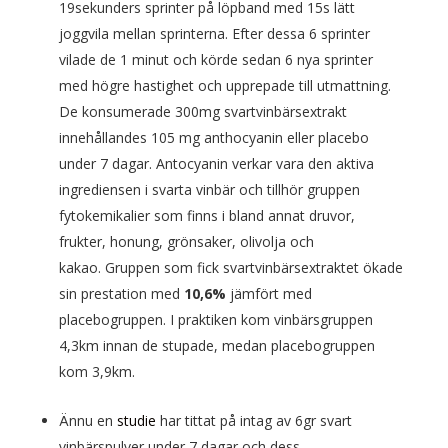
19sekunders sprinter på löpband med 15s lätt
joggvila mellan sprinterna. Efter dessa 6 sprinter
vilade de 1 minut och körde sedan 6 nya sprinter
med högre hastighet och upprepade till utmattning.
De konsumerade 300mg svartvinbärsextrakt
innehållandes 105 mg anthocyanin eller placebo
under 7 dagar. Antocyanin verkar vara den aktiva
ingrediensen i svarta vinbär och tillhör gruppen
fytokemikalier som finns i bland annat druvor,
frukter, honung, grönsaker, olivolja och
kakao. Gruppen som fick svartvinbärsextraktet ökade
sin prestation med
10,6%
jämfört med
placebogruppen. I praktiken kom vinbärsgruppen
4,3km innan de stupade, medan placebogruppen
kom 3,9km.
Ännu en
studie
har tittat på intag av 6gr svart
vinbärspulver under 7 dagar och dess