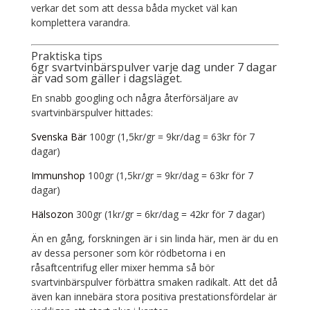
verkar det som att dessa båda mycket väl kan
komplettera varandra.
Praktiska tips
6gr svartvinbärspulver varje dag under 7 dagar
är vad som gäller i dagsläget.
En snabb googling och några återförsäljare av
svartvinbärspulver hittades:
Svenska Bär
100gr (1,5kr/gr = 9kr/dag = 63kr för 7
dagar)
Immunshop
100gr (1,5kr/gr = 9kr/dag = 63kr för 7
dagar)
Hälsozon
300gr (1kr/gr = 6kr/dag = 42kr för 7 dagar)
Än en gång, forskningen är i sin linda här, men är du en
av dessa personer som kör rödbetorna i en
råsaftcentrifug eller mixer hemma så bör
svartvinbärspulver förbättra smaken radikalt. Att det då
även kan innebära stora positiva prestationsfördelar är