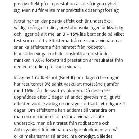
positiv effekt på din prestation är alltså ingen nyhet i
sig. Men nu får vi lite mer praktiska doseringsförslag.
Nitrat har en klar positiv effekt och är undersökt i
väldigt många studier, prestationsökningen är likvärdig
och ligger på allt mellan
3
–
15
% lite beroende på vilket
test som utförts. Effekterna från de svarta vinbären är
snarlika effekterna från nitratet från rödbetor,
blodkärlen vidgas och det vaskulära motståndet
minskar. 10,6% förbättrad prestation är resultatet från
den ena studien på svarta vinbär.
Intag av 1 rödbetshot (Beet It) om dagen i tre dagar
har resulterat i
9%
sänkt vaskulärt motstånd (jämför
med 16% från de svarta vinbären). Då dessa 9%
uppnåddes efter 3 dagar så är det givetvis möjligt att
effekten varit likvärdig om intaget fortsatt i ytterligare 4
dagar. Om effekterna kan adderas till varandra om
man mixar rödbetor och svarta vinbär är inte
undersökt, men då nitratet från rödbetorna och
Antocyaninet från vinbären vidgar blodkärlen via två
olika mekanismer så är det inte omöjligt. Således