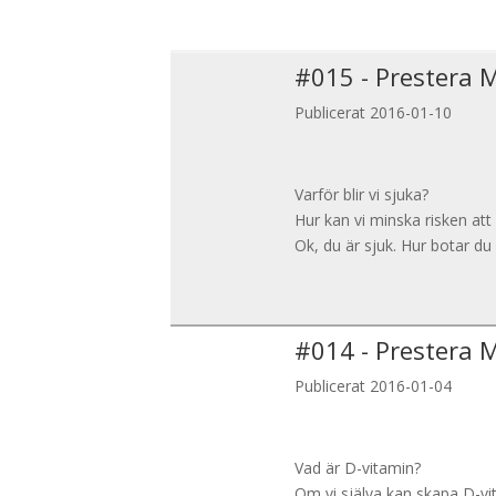
#
015
-
Prestera 
Publicerat 2016-01-10
Varför blir vi sjuka?
Hur kan vi minska risken att 
Ok, du är sjuk. Hur botar du
#
014
-
Prestera 
Publicerat 2016-01-04
Vad är D-vitamin?
Om vi själva kan skapa D-vi