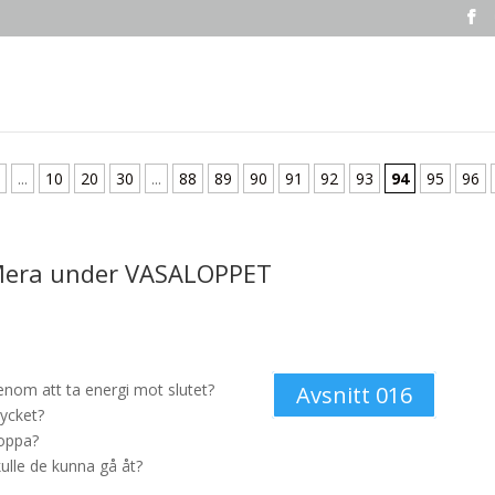
...
10
20
30
...
88
89
90
91
92
93
94
95
96
Mera under VASALOPPET
nom att ta energi mot slutet?
Avsnitt 016
ycket?
soppa?
ulle de kunna gå åt?