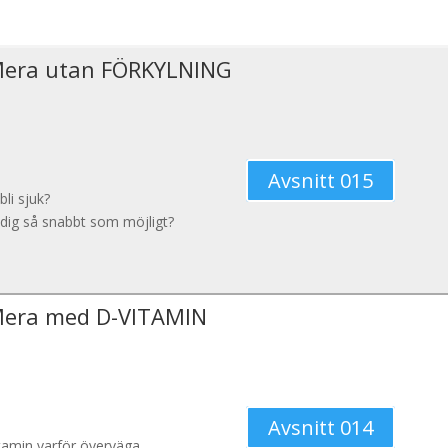
Mera utan FÖRKYLNING
Avsnitt 015
bli sjuk?
 dig så snabbt som möjligt?
Mera med D-VITAMIN
Avsnitt 014
tamin varför överväga