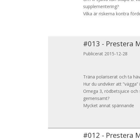
supplementering?
Vilka är riskerna kontra förd
#
013
-
Prestera 
Publicerat 2015-12-28
Träna polariserat och ta häv
Hur du undviker att ”vägga”
Omega 3, rödbetsjuice och s
gemensamt?
Mycket annat spännande
#
012
-
Prestera 