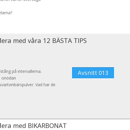
elarna?
Mera med våra 12 BÄSTA TIPS
stång på intervallerna.
Avsnitt 013
 i onödan
vartvinbärspulver. Vad har de
Mera med BIKARBONAT