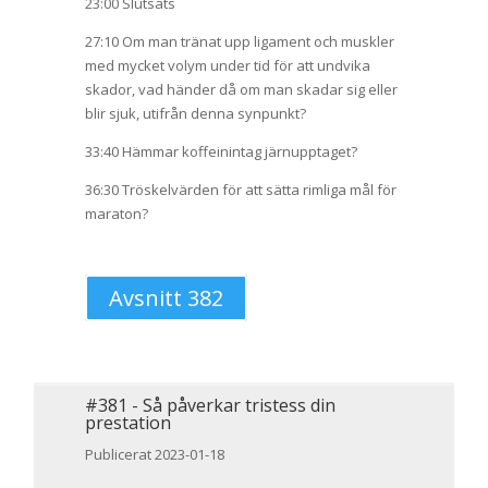
23:00 Slutsats
27:10 Om man tränat upp ligament och muskler
med mycket volym under tid för att undvika
skador, vad händer då om man skadar sig eller
blir sjuk, utifrån denna synpunkt?
33:40 Hämmar koffeinintag järnupptaget?
36:30 Tröskelvärden för att sätta rimliga mål för
maraton?
Avsnitt 382
#
381
-
Så påverkar tristess din
prestation
Publicerat 2023-01-18