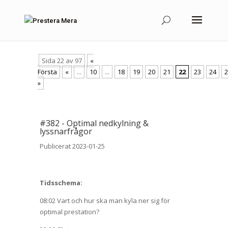
Sida 22 av 97
«
Första
«
...
10
...
18
19
20
21
22
23
24
2
»
#
382
-
Optimal nedkylning &
lyssnarfrågor
Publicerat 2023-01-25
Tidsschema:
08:02 Vart och hur ska man kyla ner sig för
optimal prestation?