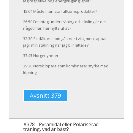
låg respetive hög energitillgänglighet?
15:04 Måste man äta fullkornsprodukter?
26:50 Fettintag under träning och tävling är det
något man har nytta ut av?
32:30 Skidåkare som gått ner i vikt, men tappar
jag i min stakning när jag blir lättare?
37:45 Norgenyheter
39:30 Norsk löpare som kombinerar styrka med
löpning.
Avsnitt 379
#
378
-
Pyramidal eller Polariserad
träning, vad är bäst?