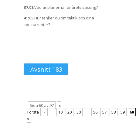
37:08
Vad är planerna för årets säsong?
41:05
Hur tänker du om taktik och dina
konkurrenter?
Avsnitt 183
Sida 60 av 97
«
Första
«
...
10
20
30
...
56
57
58
59
60
»