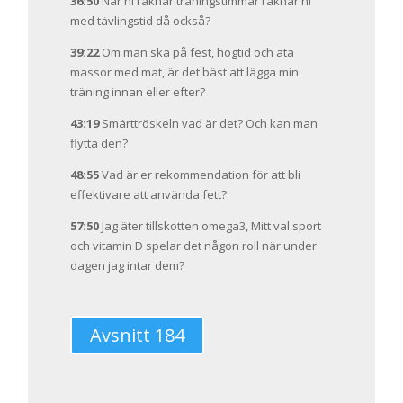
36:50
När ni räknar träningstimmar räknar ni
med tävlingstid då också?
39:22
Om man ska på fest, högtid och äta
massor med mat, är det bäst att lägga min
träning innan eller efter?
43:19
Smärttröskeln vad är det? Och kan man
flytta den?
48:55
Vad är er rekommendation för att bli
effektivare att använda fett?
57:50
Jag äter tillskotten omega3, Mitt val sport
och vitamin D spelar det någon roll när under
dagen jag intar dem?
Avsnitt 184