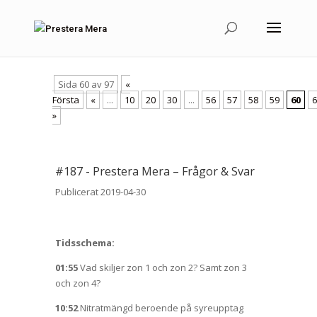
Sida 60 av 97
«
Första
«
...
10
20
30
...
56
57
58
59
60
6
»
#
187
-
Prestera Mera – Frågor & Svar
Publicerat 2019-04-30
Tidsschema:
01:55
Vad skiljer zon 1 och zon 2? Samt zon 3
och zon 4?
10:52
Nitratmängd beroende på syreupptag