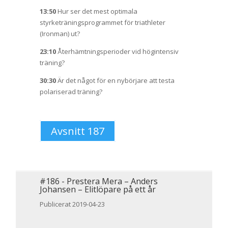
13:50
Hur ser det mest optimala
styrketräningsprogrammet för triathleter
(Ironman) ut?
23:10
Återhämtningsperioder vid högintensiv
träning?
30:30
Är det något för en nybörjare att testa
polariserad träning?
Avsnitt 187
#
186
-
Prestera Mera – Anders
Johansen – Elitlöpare på ett år
Publicerat 2019-04-23