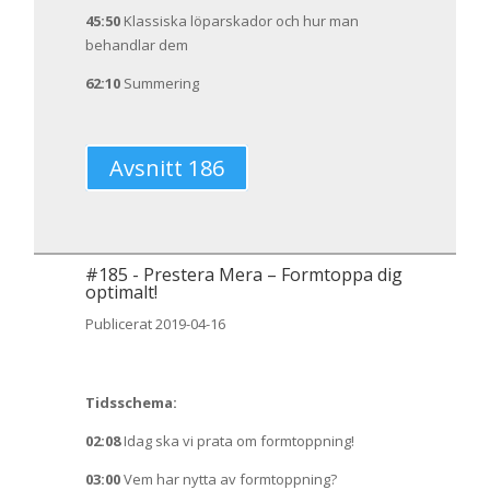
45:50
Klassiska löparskador och hur man
behandlar dem
62:10
Summering
Avsnitt 186
#
185
-
Prestera Mera – Formtoppa dig
optimalt!
Publicerat 2019-04-16
Tidsschema:
02:08
Idag ska vi prata om formtoppning!
03:00
Vem har nytta av formtoppning?