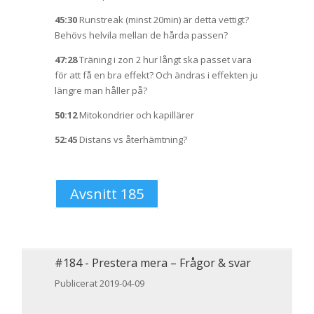
45:30
Runstreak (minst 20min) är detta vettigt?
Behövs helvila mellan de hårda passen?
47:28
Träning i zon 2 hur långt ska passet vara
för att få en bra effekt? Och ändras i effekten ju
längre man håller på?
50:12
Mitokondrier och kapillärer
52:45
Distans vs återhämtning?
Avsnitt 185
#
184
-
Prestera mera – Frågor & svar
Publicerat 2019-04-09