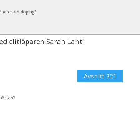
använda som doping?
ed elitlöparen Sarah Lahti
Avsnitt 321
nbästan?