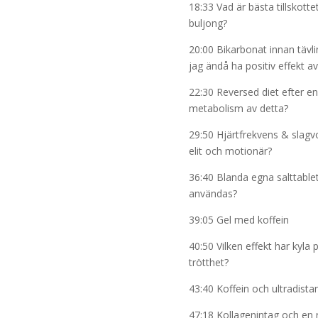
18:33 Vad är bästa tillskottet
buljong?
20:00 Bikarbonat innan täv
jag ändå ha positiv effekt av
22:30 Reversed diet efter e
metabolism av detta?
29:50 Hjärtfrekvens & slagv
elit och motionär?
36:40 Blanda egna salttablet
användas?
39:05 Gel med koffein
40:50 Vilken effekt har kyla
trötthet?
43:40 Koffein och ultradista
47:18 Kollagenintag och en 