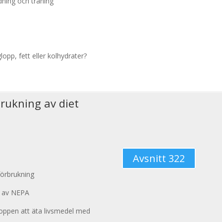
dning och träning
opp, fett eller kolhydrater?
rukning av diet
Avsnitt 322
örbrukning
g av NEPA
roppen att äta livsmedel med