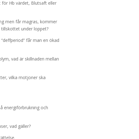
 för Hb värdet, Blutsaft eller
ling men får magras, kommer
 tillskottet under loppet?
n “deffperiod” får man en ökad
olym, vad är skillnaden mellan
ter, vilka motjoner ska
 på energiförbrukning och
nser, vad gäller?
rättelse.