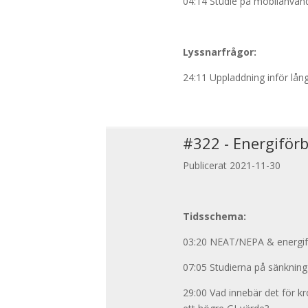
04:14 Studie på mobilanvän
Lyssnarfrågor:
24:11 Uppladdning inför långl
#
322
-
Energiförb
Publicerat 2021-11-30
Tidsschema:
03:20 NEAT/NEPA & energif
07:05 Studierna på sänknin
29:00 Vad innebär det för k