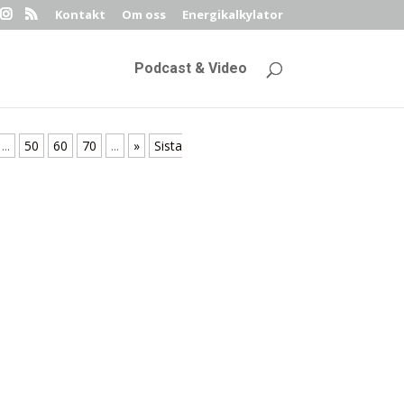
Kontakt
Om oss
Energikalkylator
Podcast & Video
...
50
60
70
...
»
Sista