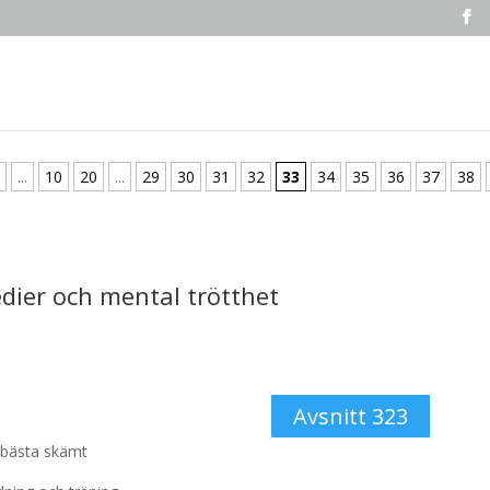
...
10
20
...
29
30
31
32
33
34
35
36
37
38
dier och mental trötthet
Avsnitt 323
 bästa skämt