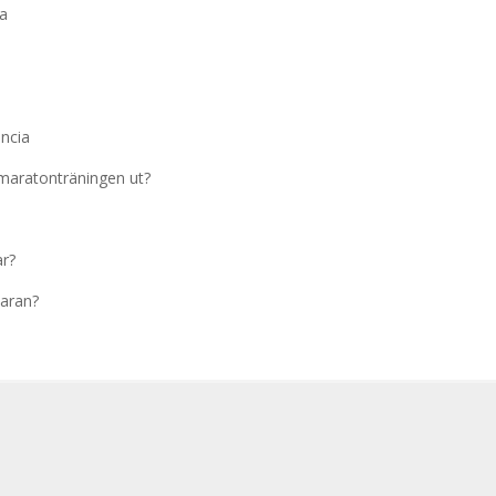
ka
ncia
 maratonträningen ut?
ar?
maran?