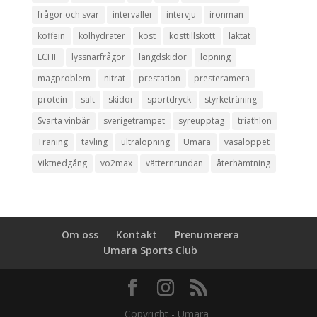
frågor och svar
intervaller
intervju
ironman
koffein
kolhydrater
kost
kosttillskott
laktat
LCHF
lyssnarfrågor
längdskidor
löpning
magproblem
nitrat
prestation
presteramera
protein
salt
skidor
sportdryck
styrketräning
Svarta vinbär
sverigetrampet
syreupptag
triathlon
Träning
tävling
ultralöpning
Umara
vasaloppet
Viktnedgång
vo2max
vätternrundan
återhämtning
Om oss
Kontakt
Prenumerera
Umara Sports Club