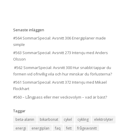
Senaste inläggen
#564 SommarSpecial: Avsnitt 306 Energiplaner made
simple
#563 SommarSpecial: Avsnitt 273 Intervju med Anders
Olsson
#562 SommarSpecial: Avsnitt 300 Hur snabbt tappar du
formen vid ofrivillig vila och hur minskar du förlusterna?
#561 SommarSpecial: Avsnitt 372 Intervju med Mikael
Flockhart
#560 – Långpass eller mer veckovolym – vad är bäst?
Taggar
beta-alanin
bikarbonat
cykel
cykling
elektrolyter
energi
energiplan
faq
fett
frågeavsnitt