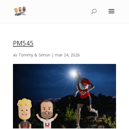
PM545
av
Tommy & Simon
|
mar 24, 2026