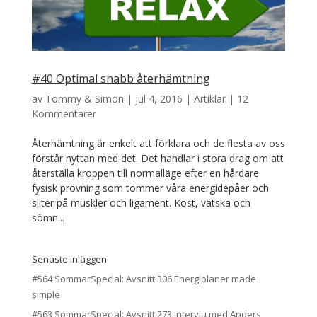
#40 Optimal snabb återhämtning
av
Tommy & Simon
|
jul 4, 2016
|
Artiklar
|
12
Kommentarer
Återhämtning är enkelt att förklara och de flesta av oss
förstår nyttan med det. Det handlar i stora drag om att
återställa kroppen till normalläge efter en hårdare
fysisk prövning som tömmer våra energidepåer och
sliter på muskler och ligament. Kost, vätska och
sömn...
Senaste inläggen
#564 SommarSpecial: Avsnitt 306 Energiplaner made
simple
#563 SommarSpecial: Avsnitt 273 Intervju med Anders