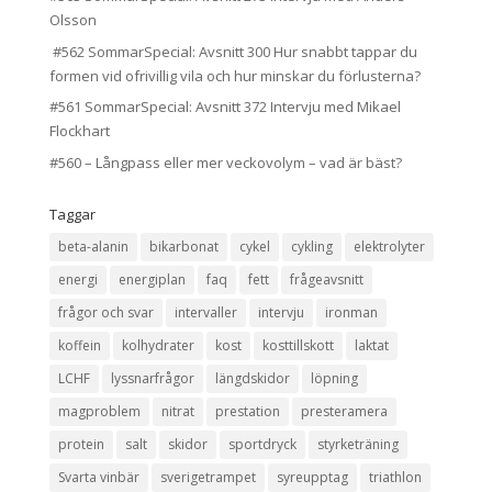
Olsson
#562 SommarSpecial: Avsnitt 300 Hur snabbt tappar du
formen vid ofrivillig vila och hur minskar du förlusterna?
#561 SommarSpecial: Avsnitt 372 Intervju med Mikael
Flockhart
#560 – Långpass eller mer veckovolym – vad är bäst?
Taggar
beta-alanin
bikarbonat
cykel
cykling
elektrolyter
energi
energiplan
faq
fett
frågeavsnitt
frågor och svar
intervaller
intervju
ironman
koffein
kolhydrater
kost
kosttillskott
laktat
LCHF
lyssnarfrågor
längdskidor
löpning
magproblem
nitrat
prestation
presteramera
protein
salt
skidor
sportdryck
styrketräning
Svarta vinbär
sverigetrampet
syreupptag
triathlon