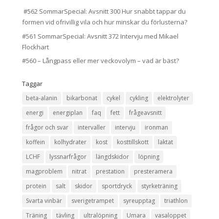
#562 SommarSpecial: Avsnitt 300 Hur snabbt tappar du
formen vid ofrivillig vila och hur minskar du förlusterna?
#561 SommarSpecial: Avsnitt 372 Intervju med Mikael
Flockhart
#560 – Långpass eller mer veckovolym – vad är bäst?
Taggar
beta-alanin
bikarbonat
cykel
cykling
elektrolyter
energi
energiplan
faq
fett
frågeavsnitt
frågor och svar
intervaller
intervju
ironman
koffein
kolhydrater
kost
kosttillskott
laktat
LCHF
lyssnarfrågor
längdskidor
löpning
magproblem
nitrat
prestation
presteramera
protein
salt
skidor
sportdryck
styrketräning
Svarta vinbär
sverigetrampet
syreupptag
triathlon
Träning
tävling
ultralöpning
Umara
vasaloppet