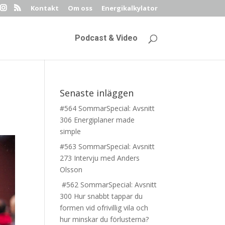
Kontakt
Om oss
Energikalkylator
Podcast & Video
Senaste inläggen
#564 SommarSpecial: Avsnitt
306 Energiplaner made
simple
#563 SommarSpecial: Avsnitt
273 Intervju med Anders
Olsson
#562 SommarSpecial: Avsnitt
300 Hur snabbt tappar du
formen vid ofrivillig vila och
hur minskar du förlusterna?