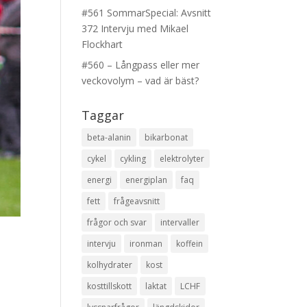
#561 SommarSpecial: Avsnitt
372 Intervju med Mikael
Flockhart
#560 – Långpass eller mer
veckovolym – vad är bäst?
Taggar
beta-alanin
bikarbonat
cykel
cykling
elektrolyter
energi
energiplan
faq
fett
frågeavsnitt
frågor och svar
intervaller
intervju
ironman
koffein
kolhydrater
kost
kosttillskott
laktat
LCHF