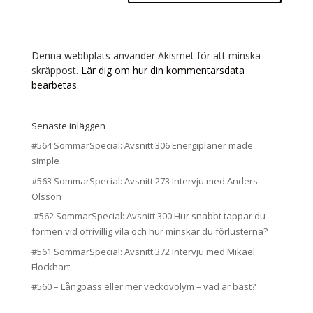
Denna webbplats använder Akismet för att minska
skräppost.
Lär dig om hur din kommentarsdata
bearbetas
.
Senaste inläggen
#564 SommarSpecial: Avsnitt 306 Energiplaner made
simple
#563 SommarSpecial: Avsnitt 273 Intervju med Anders
Olsson
#562 SommarSpecial: Avsnitt 300 Hur snabbt tappar du
formen vid ofrivillig vila och hur minskar du förlusterna?
#561 SommarSpecial: Avsnitt 372 Intervju med Mikael
Flockhart
#560 – Långpass eller mer veckovolym – vad är bäst?