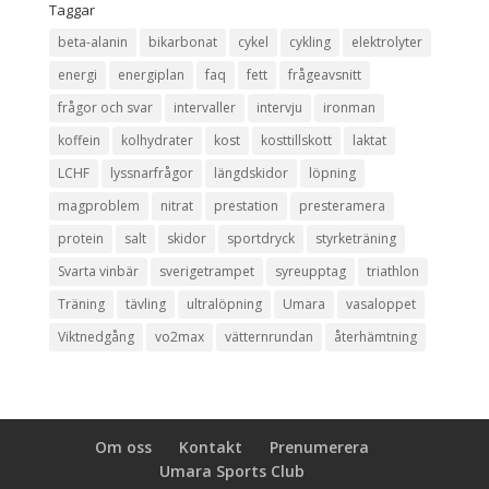
Taggar
beta-alanin
bikarbonat
cykel
cykling
elektrolyter
energi
energiplan
faq
fett
frågeavsnitt
frågor och svar
intervaller
intervju
ironman
koffein
kolhydrater
kost
kosttillskott
laktat
LCHF
lyssnarfrågor
längdskidor
löpning
magproblem
nitrat
prestation
presteramera
protein
salt
skidor
sportdryck
styrketräning
Svarta vinbär
sverigetrampet
syreupptag
triathlon
Träning
tävling
ultralöpning
Umara
vasaloppet
Viktnedgång
vo2max
vätternrundan
återhämtning
Om oss
Kontakt
Prenumerera
Umara Sports Club