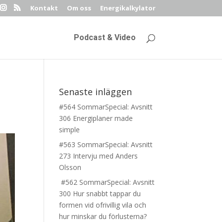
Kontakt
Om oss
Energikalkylator
Podcast & Video
Senaste inläggen
#564 SommarSpecial: Avsnitt
306 Energiplaner made
simple
#563 SommarSpecial: Avsnitt
273 Intervju med Anders
Olsson
#562 SommarSpecial: Avsnitt
300 Hur snabbt tappar du
formen vid ofrivillig vila och
hur minskar du förlusterna?