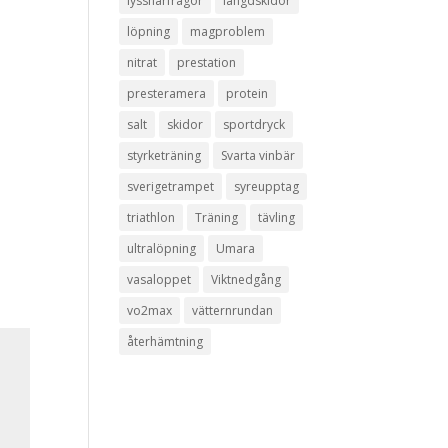
lyssnarfrågor
längdskidor
löpning
magproblem
nitrat
prestation
presteramera
protein
salt
skidor
sportdryck
styrketräning
Svarta vinbär
sverigetrampet
syreupptag
triathlon
Träning
tävling
ultralöpning
Umara
vasaloppet
Viktnedgång
vo2max
vätternrundan
återhämtning