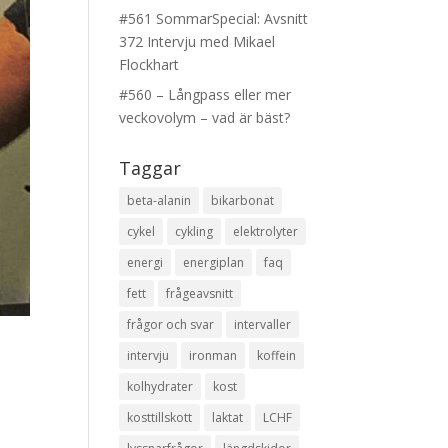
#561 SommarSpecial: Avsnitt
372 Intervju med Mikael
Flockhart
#560 – Långpass eller mer
veckovolym – vad är bäst?
Taggar
beta-alanin
bikarbonat
cykel
cykling
elektrolyter
energi
energiplan
faq
fett
frågeavsnitt
frågor och svar
intervaller
intervju
ironman
koffein
kolhydrater
kost
kosttillskott
laktat
LCHF