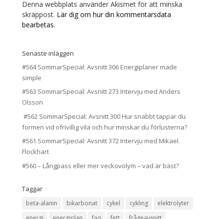
Denna webbplats använder Akismet för att minska
skräppost.
Lär dig om hur din kommentarsdata
bearbetas
.
Senaste inläggen
#564 SommarSpecial: Avsnitt 306 Energiplaner made
simple
#563 SommarSpecial: Avsnitt 273 Intervju med Anders
Olsson
#562 SommarSpecial: Avsnitt 300 Hur snabbt tappar du
formen vid ofrivillig vila och hur minskar du förlusterna?
#561 SommarSpecial: Avsnitt 372 Intervju med Mikael
Flockhart
#560 – Långpass eller mer veckovolym – vad är bäst?
Taggar
beta-alanin
bikarbonat
cykel
cykling
elektrolyter
energi
energiplan
faq
fett
frågeavsnitt