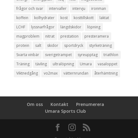
frågor och svar
intervaller
intervju
ironman
koffein
kolhydrater
kost
kosttillskott
laktat
LCHF
lyssnarfrågor
längdskidor
löpning
magproblem
nitrat
prestation
presteramera
protein
salt
skidor
sportdryck
styrketräning
Svarta vinbär
sverigetrampet
syreupptag
triathlon
Träning
tävling
ultralöpning
Umara
vasaloppet
Viktnedgång
vo2max
vätternrundan
återhämtning
Om oss
Kontakt
Prenumerera
Umara Sports Club