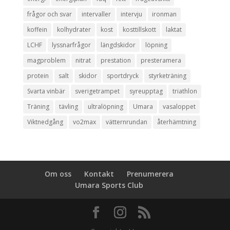
frågor och svar
intervaller
intervju
ironman
koffein
kolhydrater
kost
kosttillskott
laktat
LCHF
lyssnarfrågor
längdskidor
löpning
magproblem
nitrat
prestation
presteramera
protein
salt
skidor
sportdryck
styrketräning
Svarta vinbär
sverigetrampet
syreupptag
triathlon
Träning
tävling
ultralöpning
Umara
vasaloppet
Viktnedgång
vo2max
vätternrundan
återhämtning
Om oss
Kontakt
Prenumerera
Umara Sports Club