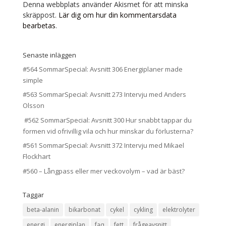
Denna webbplats använder Akismet för att minska
skräppost.
Lär dig om hur din kommentarsdata
bearbetas
.
Senaste inläggen
#564 SommarSpecial: Avsnitt 306 Energiplaner made
simple
#563 SommarSpecial: Avsnitt 273 Intervju med Anders
Olsson
#562 SommarSpecial: Avsnitt 300 Hur snabbt tappar du
formen vid ofrivillig vila och hur minskar du förlusterna?
#561 SommarSpecial: Avsnitt 372 Intervju med Mikael
Flockhart
#560 – Långpass eller mer veckovolym – vad är bäst?
Taggar
beta-alanin
bikarbonat
cykel
cykling
elektrolyter
energi
energiplan
faq
fett
frågeavsnitt