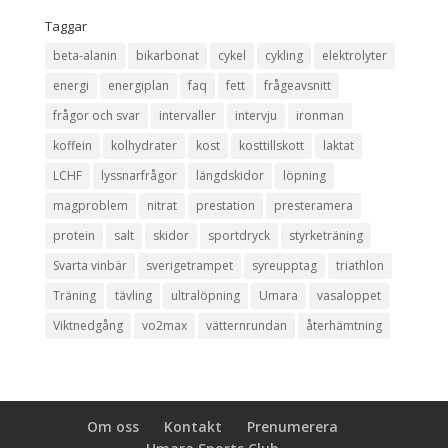
Taggar
beta-alanin
bikarbonat
cykel
cykling
elektrolyter
energi
energiplan
faq
fett
frågeavsnitt
frågor och svar
intervaller
intervju
ironman
koffein
kolhydrater
kost
kosttillskott
laktat
LCHF
lyssnarfrågor
längdskidor
löpning
magproblem
nitrat
prestation
presteramera
protein
salt
skidor
sportdryck
styrketräning
Svarta vinbär
sverigetrampet
syreupptag
triathlon
Träning
tävling
ultralöpning
Umara
vasaloppet
Viktnedgång
vo2max
vätternrundan
återhämtning
Om oss
Kontakt
Prenumerera