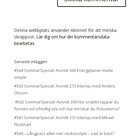
Denna webbplats använder Akismet för att minska
skräppost.
Lär dig om hur din kommentarsdata
bearbetas
.
Senaste inläggen
#564 SommarSpecial: Avsnitt 306 Energiplaner made
simple
#563 SommarSpecial: Avsnitt 273 Intervju med Anders
Olsson
#562 SommarSpecial: Avsnitt 300 Hur snabbt tappar du
formen vid ofrivillig vila och hur minskar du förlusterna?
#561 SommarSpecial: Avsnitt 372 Intervju med Mikael
Flockhart
#560 – Långpass eller mer veckovolym – vad är bäst?