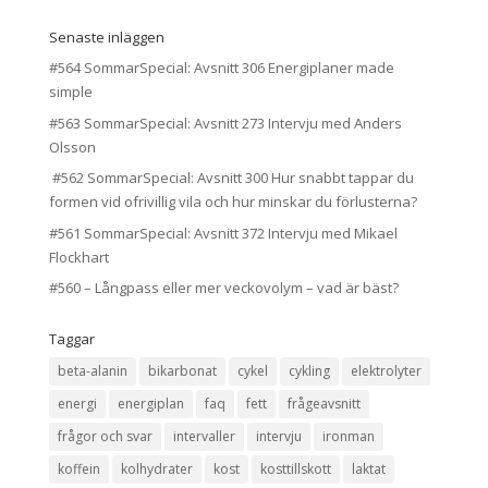
Senaste inläggen
#564 SommarSpecial: Avsnitt 306 Energiplaner made
simple
#563 SommarSpecial: Avsnitt 273 Intervju med Anders
Olsson
#562 SommarSpecial: Avsnitt 300 Hur snabbt tappar du
formen vid ofrivillig vila och hur minskar du förlusterna?
#561 SommarSpecial: Avsnitt 372 Intervju med Mikael
Flockhart
#560 – Långpass eller mer veckovolym – vad är bäst?
Taggar
beta-alanin
bikarbonat
cykel
cykling
elektrolyter
energi
energiplan
faq
fett
frågeavsnitt
frågor och svar
intervaller
intervju
ironman
koffein
kolhydrater
kost
kosttillskott
laktat