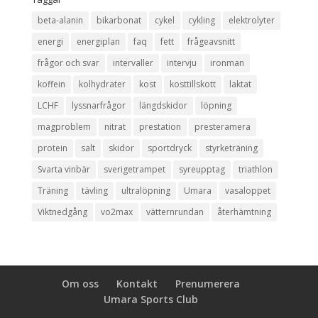
beta-alanin
bikarbonat
cykel
cykling
elektrolyter
energi
energiplan
faq
fett
frågeavsnitt
frågor och svar
intervaller
intervju
ironman
koffein
kolhydrater
kost
kosttillskott
laktat
LCHF
lyssnarfrågor
längdskidor
löpning
magproblem
nitrat
prestation
presteramera
protein
salt
skidor
sportdryck
styrketräning
Svarta vinbär
sverigetrampet
syreupptag
triathlon
Träning
tävling
ultralöpning
Umara
vasaloppet
Viktnedgång
vo2max
vätternrundan
återhämtning
Om oss
Kontakt
Prenumerera
Umara Sports Club