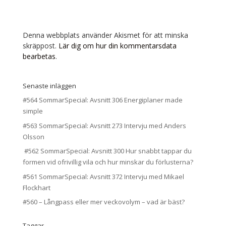
Denna webbplats använder Akismet för att minska
skräppost.
Lär dig om hur din kommentarsdata
bearbetas
.
Senaste inläggen
#564 SommarSpecial: Avsnitt 306 Energiplaner made
simple
#563 SommarSpecial: Avsnitt 273 Intervju med Anders
Olsson
#562 SommarSpecial: Avsnitt 300 Hur snabbt tappar du
formen vid ofrivillig vila och hur minskar du förlusterna?
#561 SommarSpecial: Avsnitt 372 Intervju med Mikael
Flockhart
#560 – Långpass eller mer veckovolym – vad är bäst?
Taggar