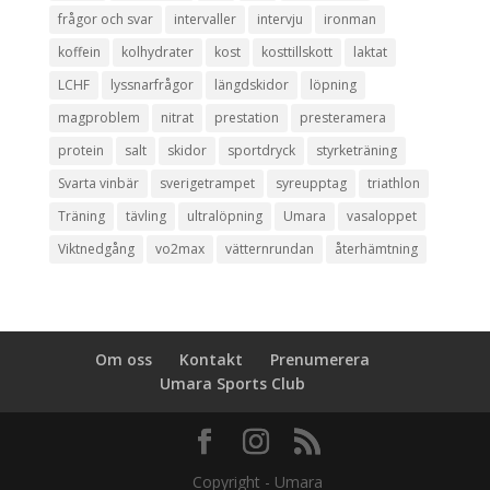
frågor och svar
intervaller
intervju
ironman
koffein
kolhydrater
kost
kosttillskott
laktat
LCHF
lyssnarfrågor
längdskidor
löpning
magproblem
nitrat
prestation
presteramera
protein
salt
skidor
sportdryck
styrketräning
Svarta vinbär
sverigetrampet
syreupptag
triathlon
Träning
tävling
ultralöpning
Umara
vasaloppet
Viktnedgång
vo2max
vätternrundan
återhämtning
Om oss
Kontakt
Prenumerera
Umara Sports Club