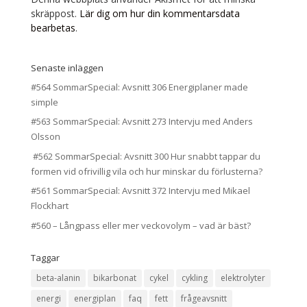
skräppost.
Lär dig om hur din kommentarsdata
bearbetas
.
Senaste inläggen
#564 SommarSpecial: Avsnitt 306 Energiplaner made
simple
#563 SommarSpecial: Avsnitt 273 Intervju med Anders
Olsson
#562 SommarSpecial: Avsnitt 300 Hur snabbt tappar du
formen vid ofrivillig vila och hur minskar du förlusterna?
#561 SommarSpecial: Avsnitt 372 Intervju med Mikael
Flockhart
#560 – Långpass eller mer veckovolym – vad är bäst?
Taggar
beta-alanin
bikarbonat
cykel
cykling
elektrolyter
energi
energiplan
faq
fett
frågeavsnitt