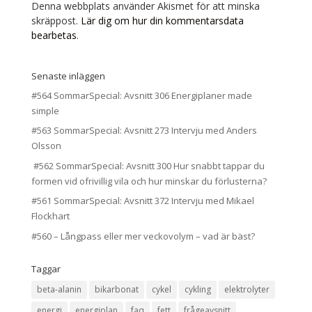
Denna webbplats använder Akismet för att minska
skräppost.
Lär dig om hur din kommentarsdata
bearbetas
.
Senaste inläggen
#564 SommarSpecial: Avsnitt 306 Energiplaner made
simple
#563 SommarSpecial: Avsnitt 273 Intervju med Anders
Olsson
#562 SommarSpecial: Avsnitt 300 Hur snabbt tappar du
formen vid ofrivillig vila och hur minskar du förlusterna?
#561 SommarSpecial: Avsnitt 372 Intervju med Mikael
Flockhart
#560 – Långpass eller mer veckovolym – vad är bäst?
Taggar
beta-alanin
bikarbonat
cykel
cykling
elektrolyter
energi
energiplan
faq
fett
frågeavsnitt