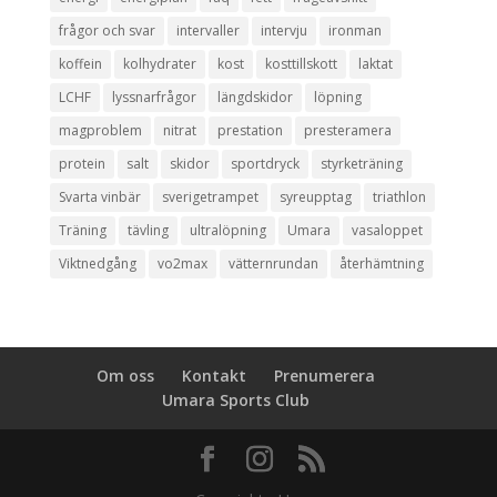
frågor och svar
intervaller
intervju
ironman
koffein
kolhydrater
kost
kosttillskott
laktat
LCHF
lyssnarfrågor
längdskidor
löpning
magproblem
nitrat
prestation
presteramera
protein
salt
skidor
sportdryck
styrketräning
Svarta vinbär
sverigetrampet
syreupptag
triathlon
Träning
tävling
ultralöpning
Umara
vasaloppet
Viktnedgång
vo2max
vätternrundan
återhämtning
Om oss
Kontakt
Prenumerera
Umara Sports Club