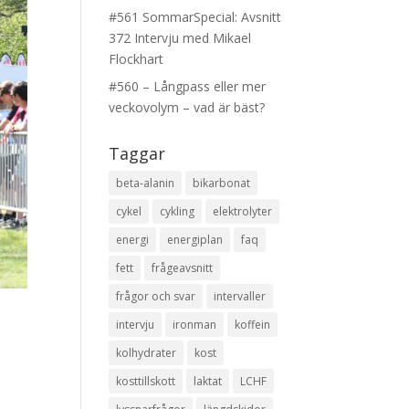
#561 SommarSpecial: Avsnitt
372 Intervju med Mikael
Flockhart
#560 – Långpass eller mer
veckovolym – vad är bäst?
Taggar
beta-alanin
bikarbonat
cykel
cykling
elektrolyter
energi
energiplan
faq
fett
frågeavsnitt
frågor och svar
intervaller
intervju
ironman
koffein
kolhydrater
kost
kosttillskott
laktat
LCHF