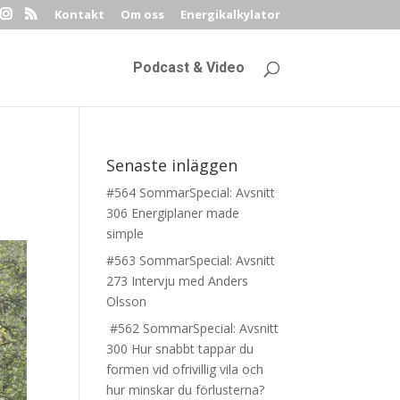
Kontakt
Om oss
Energikalkylator
Podcast & Video
Senaste inläggen
#564 SommarSpecial: Avsnitt
306 Energiplaner made
simple
#563 SommarSpecial: Avsnitt
273 Intervju med Anders
Olsson
#562 SommarSpecial: Avsnitt
300 Hur snabbt tappar du
formen vid ofrivillig vila och
hur minskar du förlusterna?