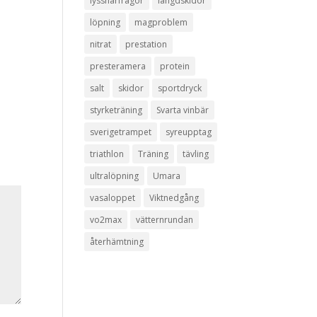
lyssnarfrågor
längdskidor
löpning
magproblem
nitrat
prestation
presteramera
protein
salt
skidor
sportdryck
styrketräning
Svarta vinbär
sverigetrampet
syreupptag
triathlon
Träning
tävling
ultralöpning
Umara
vasaloppet
Viktnedgång
vo2max
vätternrundan
återhämtning