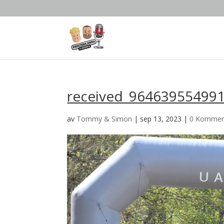
received_96463955499
av
Tommy & Simon
|
sep 13, 2023
|
0 Kommen