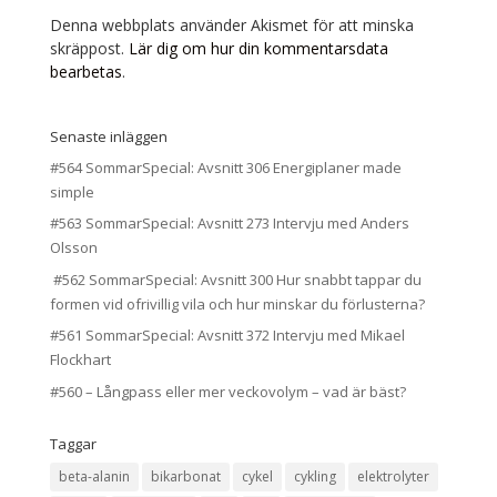
Denna webbplats använder Akismet för att minska
skräppost.
Lär dig om hur din kommentarsdata
bearbetas
.
Senaste inläggen
#564 SommarSpecial: Avsnitt 306 Energiplaner made
simple
#563 SommarSpecial: Avsnitt 273 Intervju med Anders
Olsson
#562 SommarSpecial: Avsnitt 300 Hur snabbt tappar du
formen vid ofrivillig vila och hur minskar du förlusterna?
#561 SommarSpecial: Avsnitt 372 Intervju med Mikael
Flockhart
#560 – Långpass eller mer veckovolym – vad är bäst?
Taggar
beta-alanin
bikarbonat
cykel
cykling
elektrolyter