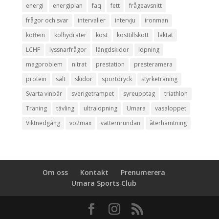
energi
energiplan
faq
fett
frågeavsnitt
frågor och svar
intervaller
intervju
ironman
koffein
kolhydrater
kost
kosttillskott
laktat
LCHF
lyssnarfrågor
längdskidor
löpning
magproblem
nitrat
prestation
presteramera
protein
salt
skidor
sportdryck
styrketräning
Svarta vinbär
sverigetrampet
syreupptag
triathlon
Träning
tävling
ultralöpning
Umara
vasaloppet
Viktnedgång
vo2max
vätternrundan
återhämtning
Om oss
Kontakt
Prenumerera
Umara Sports Club