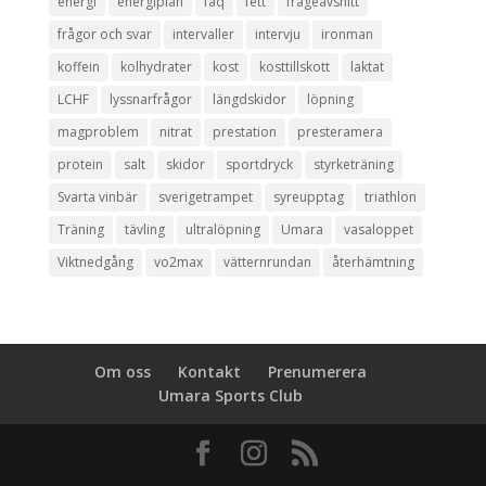
energi
energiplan
faq
fett
frågeavsnitt
frågor och svar
intervaller
intervju
ironman
koffein
kolhydrater
kost
kosttillskott
laktat
LCHF
lyssnarfrågor
längdskidor
löpning
magproblem
nitrat
prestation
presteramera
protein
salt
skidor
sportdryck
styrketräning
Svarta vinbär
sverigetrampet
syreupptag
triathlon
Träning
tävling
ultralöpning
Umara
vasaloppet
Viktnedgång
vo2max
vätternrundan
återhämtning
Om oss
Kontakt
Prenumerera
Umara Sports Club