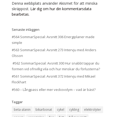
Denna webbplats använder Akismet för att minska
skräppost.
Lär dig om hur din kommentarsdata
bearbetas
.
Senaste inläggen
#564 SommarSpecial: Avsnitt 306 Energiplaner made
simple
#563 SommarSpecial: Avsnitt 273 Intervju med Anders
Olsson
#562 SommarSpecial: Avsnitt 300 Hur snabbt tappar du
formen vid ofrivillig vila och hur minskar du förlusterna?
#561 SommarSpecial: Avsnitt 372 Intervju med Mikael
Flockhart
#560 – Långpass eller mer veckovolym – vad är bäst?
Taggar
beta-alanin
bikarbonat
cykel
cykling
elektrolyter