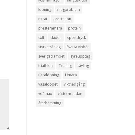
lyssnarfrågor
längdskidor
löpning
magproblem
nitrat
prestation
presteramera
protein
salt
skidor
sportdryck
styrketräning
Svarta vinbär
sverigetrampet
syreupptag
triathlon
Träning
tävling
ultralöpning
Umara
vasaloppet
Viktnedgång
vo2max
vätternrundan
återhämtning