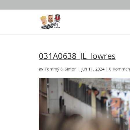
031A0638_JL_lowres
av
Tommy & Simon
|
jun 11, 2024
|
0 Komment