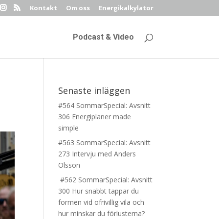
Kontakt
Om oss
Energikalkylator
Podcast & Video
Senaste inläggen
#564 SommarSpecial: Avsnitt
306 Energiplaner made
simple
#563 SommarSpecial: Avsnitt
273 Intervju med Anders
Olsson
#562 SommarSpecial: Avsnitt
300 Hur snabbt tappar du
formen vid ofrivillig vila och
hur minskar du förlusterna?