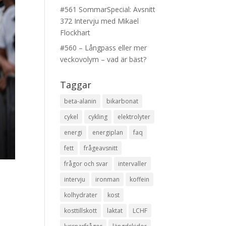
#561 SommarSpecial: Avsnitt
372 Intervju med Mikael
Flockhart
#560 – Långpass eller mer
veckovolym – vad är bäst?
Taggar
beta-alanin
bikarbonat
cykel
cykling
elektrolyter
energi
energiplan
faq
fett
frågeavsnitt
frågor och svar
intervaller
intervju
ironman
koffein
kolhydrater
kost
kosttillskott
laktat
LCHF