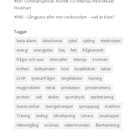
#561 SommarSpecial: Avsnitt 372 Intervju med Mikael
Flockhart
#560 – Långpass eller mer veckovolym – vad är bäst?
Taggar
beta-alanin
bikarbonat
cykel
cykling
elektrolyter
energi
energiplan
faq
fett
frågeavsnitt
frågor och svar
intervaller
intervju
ironman
koffein
kolhydrater
kost
kosttillskott
laktat
LCHF
lyssnarfrågor
längdskidor
löpning
magproblem
nitrat
prestation
presteramera
protein
salt
skidor
sportdryck
styrketräning
Svarta vinbär
sverigetrampet
syreupptag
triathlon
Träning
tävling
ultralöpning
Umara
vasaloppet
Viktnedgång
vo2max
vätternrundan
återhämtning