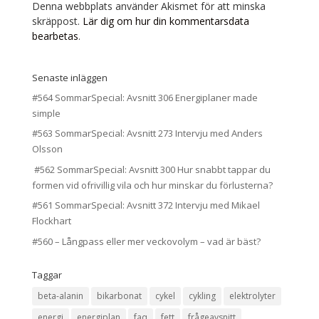
Denna webbplats använder Akismet för att minska
skräppost.
Lär dig om hur din kommentarsdata
bearbetas
.
Senaste inläggen
#564 SommarSpecial: Avsnitt 306 Energiplaner made
simple
#563 SommarSpecial: Avsnitt 273 Intervju med Anders
Olsson
#562 SommarSpecial: Avsnitt 300 Hur snabbt tappar du
formen vid ofrivillig vila och hur minskar du förlusterna?
#561 SommarSpecial: Avsnitt 372 Intervju med Mikael
Flockhart
#560 – Långpass eller mer veckovolym – vad är bäst?
Taggar
beta-alanin
bikarbonat
cykel
cykling
elektrolyter
energi
energiplan
faq
fett
frågeavsnitt