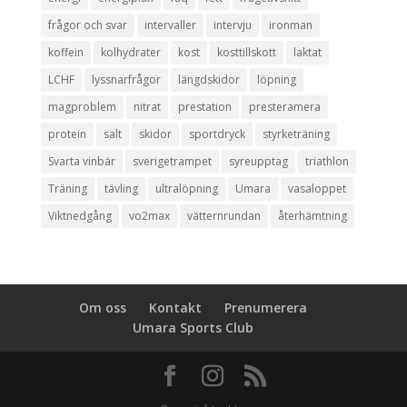
frågor och svar
intervaller
intervju
ironman
koffein
kolhydrater
kost
kosttillskott
laktat
LCHF
lyssnarfrågor
längdskidor
löpning
magproblem
nitrat
prestation
presteramera
protein
salt
skidor
sportdryck
styrketräning
Svarta vinbär
sverigetrampet
syreupptag
triathlon
Träning
tävling
ultralöpning
Umara
vasaloppet
Viktnedgång
vo2max
vätternrundan
återhämtning
Om oss
Kontakt
Prenumerera
Umara Sports Club