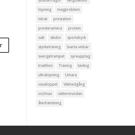
lyssnarfrågor
längdskidor
löpning
magproblem
nitrat
prestation
presteramera
protein
salt
skidor
sportdryck
styrketräning
Svarta vinbär
sverigetrampet
syreupptag
triathlon
Träning
tävling
ultralöpning
Umara
vasaloppet
Viktnedgång
vo2max
vätternrundan
återhämtning