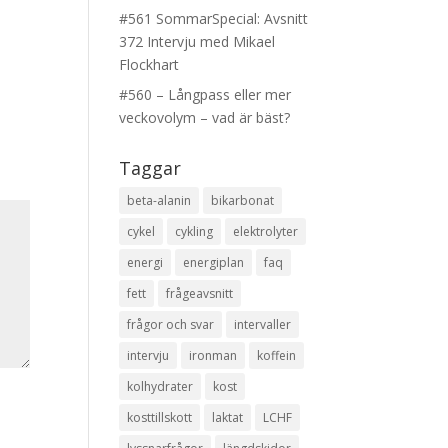
#561 SommarSpecial: Avsnitt
372 Intervju med Mikael
Flockhart
#560 – Långpass eller mer
veckovolym – vad är bäst?
Taggar
beta-alanin
bikarbonat
cykel
cykling
elektrolyter
energi
energiplan
faq
fett
frågeavsnitt
frågor och svar
intervaller
intervju
ironman
koffein
kolhydrater
kost
kosttillskott
laktat
LCHF