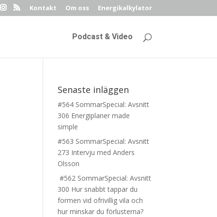
Kontakt
Om oss
Energikalkylator
Podcast & Video
Senaste inläggen
#564 SommarSpecial: Avsnitt
306 Energiplaner made
simple
#563 SommarSpecial: Avsnitt
273 Intervju med Anders
Olsson
#562 SommarSpecial: Avsnitt
300 Hur snabbt tappar du
formen vid ofrivillig vila och
hur minskar du förlusterna?