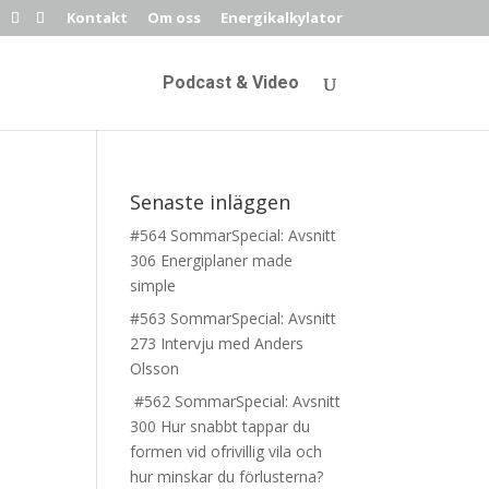
Kontakt
Om oss
Energikalkylator
Podcast & Video
Senaste inläggen
#564 SommarSpecial: Avsnitt
306 Energiplaner made
simple
#563 SommarSpecial: Avsnitt
273 Intervju med Anders
Olsson
#562 SommarSpecial: Avsnitt
300 Hur snabbt tappar du
formen vid ofrivillig vila och
hur minskar du förlusterna?