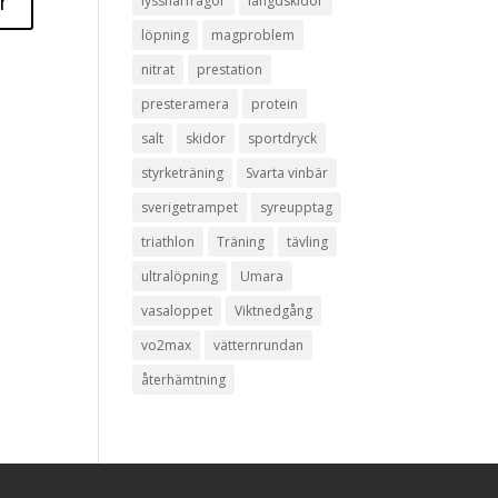
lyssnarfrågor
längdskidor
löpning
magproblem
nitrat
prestation
presteramera
protein
salt
skidor
sportdryck
styrketräning
Svarta vinbär
sverigetrampet
syreupptag
triathlon
Träning
tävling
ultralöpning
Umara
vasaloppet
Viktnedgång
vo2max
vätternrundan
återhämtning