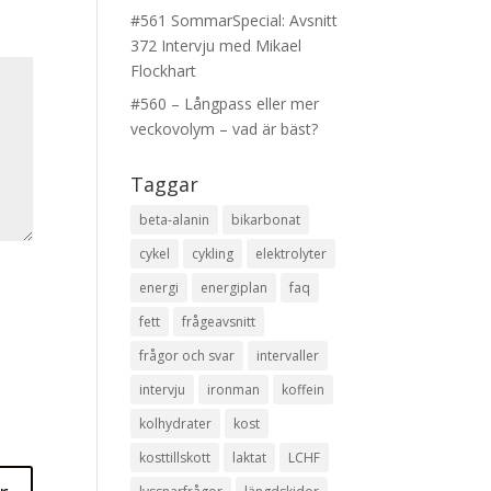
#561 SommarSpecial: Avsnitt
372 Intervju med Mikael
Flockhart
#560 – Långpass eller mer
veckovolym – vad är bäst?
Taggar
beta-alanin
bikarbonat
cykel
cykling
elektrolyter
energi
energiplan
faq
fett
frågeavsnitt
frågor och svar
intervaller
intervju
ironman
koffein
kolhydrater
kost
kosttillskott
laktat
LCHF