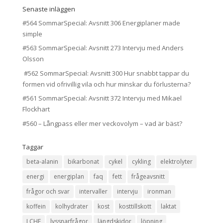
Senaste inläggen
#564 SommarSpecial: Avsnitt 306 Energiplaner made
simple
#563 SommarSpecial: Avsnitt 273 Intervju med Anders
Olsson
#562 SommarSpecial: Avsnitt 300 Hur snabbt tappar du
formen vid ofrivillig vila och hur minskar du förlusterna?
#561 SommarSpecial: Avsnitt 372 Intervju med Mikael
Flockhart
#560 – Långpass eller mer veckovolym – vad är bäst?
Taggar
beta-alanin
bikarbonat
cykel
cykling
elektrolyter
energi
energiplan
faq
fett
frågeavsnitt
frågor och svar
intervaller
intervju
ironman
koffein
kolhydrater
kost
kosttillskott
laktat
LCHF
lyssnarfrågor
längdskidor
löpning