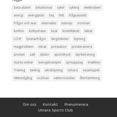
beta-alanin
bikarbonat
cykel
cykling
elektrolyter
energi
energiplan
faq
fett
frågeavsnitt
frågor och svar
intervaller
intervju
ironman
koffein
kolhydrater
kost
kosttillskott
laktat
LCHF
lyssnarfrågor
längdskidor
löpning
magproblem
nitrat
prestation
presteramera
protein
salt
skidor
sportdryck
styrketräning
Svarta vinbär
sverigetrampet
syreupptag
triathlon
Träning
tävling
ultralöpning
Umara
vasaloppet
Viktnedgång
vo2max
vätternrundan
återhämtning
Om oss
Kontakt
Prenumerera
Umara Sports Club