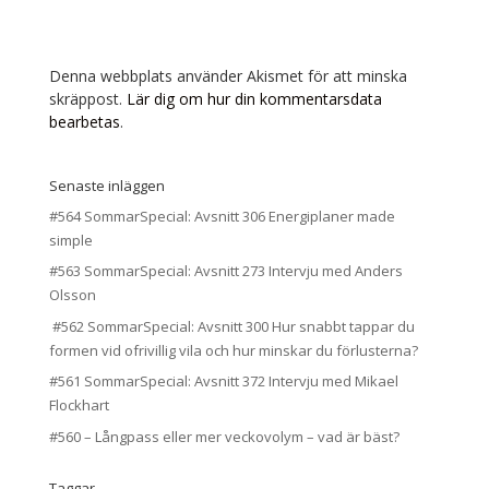
Denna webbplats använder Akismet för att minska
skräppost.
Lär dig om hur din kommentarsdata
bearbetas
.
Senaste inläggen
#564 SommarSpecial: Avsnitt 306 Energiplaner made
simple
#563 SommarSpecial: Avsnitt 273 Intervju med Anders
Olsson
#562 SommarSpecial: Avsnitt 300 Hur snabbt tappar du
formen vid ofrivillig vila och hur minskar du förlusterna?
#561 SommarSpecial: Avsnitt 372 Intervju med Mikael
Flockhart
#560 – Långpass eller mer veckovolym – vad är bäst?
Taggar