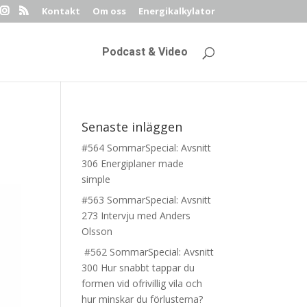
Kontakt
Om oss
Energikalkylator
Podcast & Video
Senaste inläggen
#564 SommarSpecial: Avsnitt
306 Energiplaner made
simple
#563 SommarSpecial: Avsnitt
273 Intervju med Anders
Olsson
#562 SommarSpecial: Avsnitt
300 Hur snabbt tappar du
formen vid ofrivillig vila och
hur minskar du förlusterna?