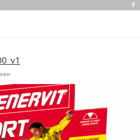
00_v1
tarer