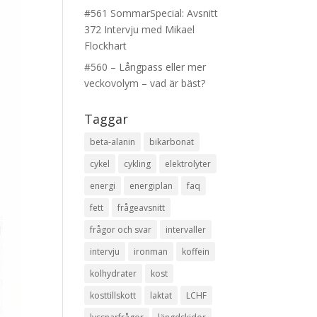
#561 SommarSpecial: Avsnitt
372 Intervju med Mikael
Flockhart
#560 – Långpass eller mer
veckovolym – vad är bäst?
Taggar
beta-alanin
bikarbonat
cykel
cykling
elektrolyter
energi
energiplan
faq
fett
frågeavsnitt
frågor och svar
intervaller
intervju
ironman
koffein
kolhydrater
kost
kosttillskott
laktat
LCHF