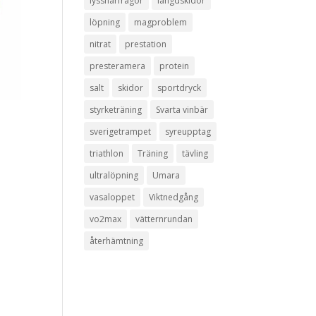
lyssnarfrågor
längdskidor
löpning
magproblem
nitrat
prestation
presteramera
protein
salt
skidor
sportdryck
styrketräning
Svarta vinbär
sverigetrampet
syreupptag
triathlon
Träning
tävling
ultralöpning
Umara
vasaloppet
Viktnedgång
vo2max
vätternrundan
återhämtning