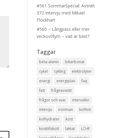
#561 SommarSpecial: Avsnitt
372 Intervju med Mikael
Flockhart
#560 – Långpass eller mer
veckovolym – vad är bäst?
Taggar
beta-alanin
bikarbonat
cykel
cykling
elektrolyter
energi
energiplan
faq
fett
frågeavsnitt
frågor och svar
intervaller
intervju
ironman
koffein
kolhydrater
kost
kosttillskott
laktat
LCHF