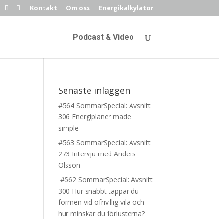
Kontakt
Om oss
Energikalkylator
Podcast & Video
Senaste inläggen
#564 SommarSpecial: Avsnitt
306 Energiplaner made
simple
#563 SommarSpecial: Avsnitt
273 Intervju med Anders
Olsson
#562 SommarSpecial: Avsnitt
300 Hur snabbt tappar du
formen vid ofrivillig vila och
hur minskar du förlusterna?