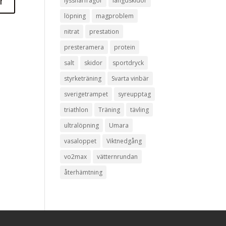
lyssnarfrågor
längdskidor
löpning
magproblem
nitrat
prestation
presteramera
protein
salt
skidor
sportdryck
styrketräning
Svarta vinbär
sverigetrampet
syreupptag
triathlon
Träning
tävling
ultralöpning
Umara
vasaloppet
Viktnedgång
vo2max
vätternrundan
återhämtning