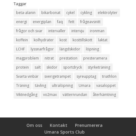
Taggar
beta-alanin
bikarbonat
cykel
cykling
elektrolyter
energi
energiplan
faq
fett
frågeavsnitt
frågor och svar
intervaller
intervju
ironman
koffein
kolhydrater
kost
kosttillskott
laktat
LCHF
lyssnarfrågor
längdskidor
löpning
magproblem
nitrat
prestation
presteramera
protein
salt
skidor
sportdryck
styrketräning
Svarta vinbär
sverigetrampet
syreupptag
triathlon
Träning
tävling
ultralöpning
Umara
vasaloppet
Viktnedgång
vo2max
vätternrundan
återhämtning
Om oss
Kontakt
Prenumerera
Umara Sports Club