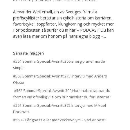
Alexander Wetterhall, en av Sveriges främsta
proffscyklister berättar sin cykelhistoria om karriären,
favoritcykel, toppfarter, klungkörning och mycket mer.
För podcasten så surfar du in här – PODCAST Du kan
även läsa mer om honom på hans egna blogg –...
Senaste inläggen
#564 SommarSpecial: Avsnitt 306 Energiplaner made
simple
#563 SommarSpecial: Avsnitt 273 Intervju med Anders
Olsson
#562 SommarSpecial: Avsnitt 300 Hur snabbt tappar du
formen vid ofrivillig vila och hur minskar du förlusterna?
#561 SommarSpecial: Avsnitt 372 Intervju med Mikael
Flockhart
#560 – Långpass eller mer veckovolym – vad är bäst?