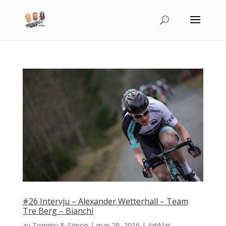
#26 Intervju – Alexander Wetterhall – Team
Tre Berg – Bianchi
av
Tommy & Simon
|
mar 29, 2016
|
Artiklar