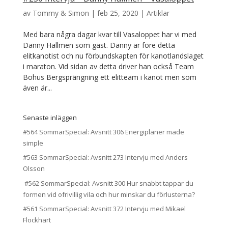
av
Tommy & Simon
|
feb 25, 2020
|
Artiklar
Med bara några dagar kvar till Vasaloppet har vi med
Danny Hallmen som gäst. Danny är före detta
elitkanotist och nu förbundskapten för kanotlandslaget
i maraton. Vid sidan av detta driver han också Team
Bohus Bergsprängning ett elitteam i kanot men som
även är...
Senaste inläggen
#564 SommarSpecial: Avsnitt 306 Energiplaner made
simple
#563 SommarSpecial: Avsnitt 273 Intervju med Anders
Olsson
#562 SommarSpecial: Avsnitt 300 Hur snabbt tappar du
formen vid ofrivillig vila och hur minskar du förlusterna?
#561 SommarSpecial: Avsnitt 372 Intervju med Mikael
Flockhart