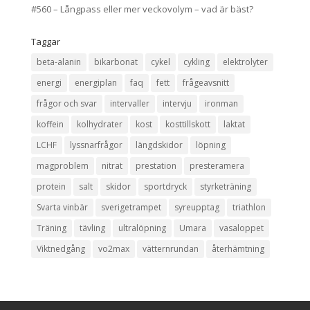
#560 – Långpass eller mer veckovolym – vad är bäst?
Taggar
beta-alanin
bikarbonat
cykel
cykling
elektrolyter
energi
energiplan
faq
fett
frågeavsnitt
frågor och svar
intervaller
intervju
ironman
koffein
kolhydrater
kost
kosttillskott
laktat
LCHF
lyssnarfrågor
längdskidor
löpning
magproblem
nitrat
prestation
presteramera
protein
salt
skidor
sportdryck
styrketräning
Svarta vinbär
sverigetrampet
syreupptag
triathlon
Träning
tävling
ultralöpning
Umara
vasaloppet
Viktnedgång
vo2max
vätternrundan
återhämtning