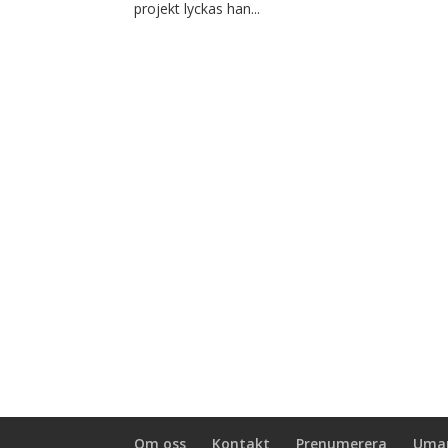
projekt lyckas han...
Om oss
Kontakt
Prenumerera
Umar