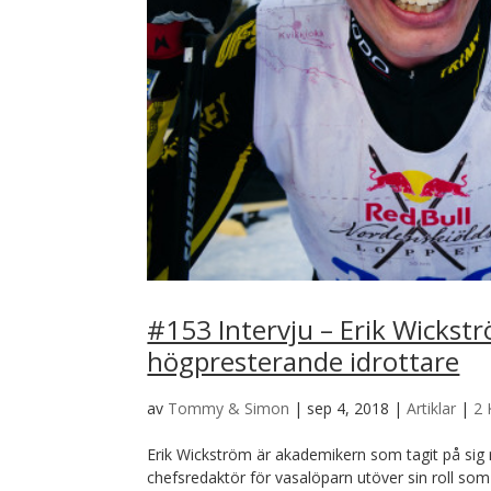
#153 Intervju – Erik Wickst
högpresterande idrottare
av
Tommy & Simon
|
sep 4, 2018
|
Artiklar
|
2
Erik Wickström är akademikern som tagit på sig rol
chefsredaktör för vasalöparn utöver sin roll som c