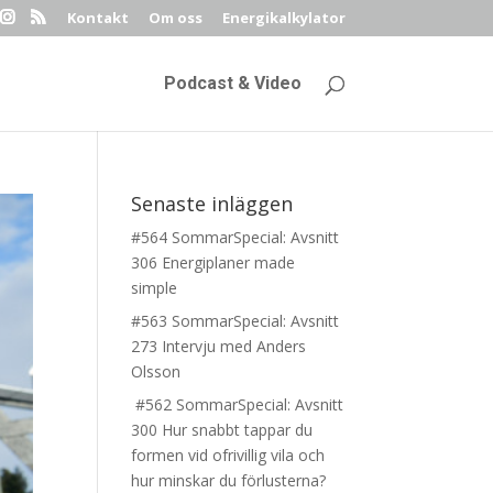
Kontakt
Om oss
Energikalkylator
Podcast & Video
Senaste inläggen
#564 SommarSpecial: Avsnitt
306 Energiplaner made
simple
#563 SommarSpecial: Avsnitt
273 Intervju med Anders
Olsson
#562 SommarSpecial: Avsnitt
300 Hur snabbt tappar du
formen vid ofrivillig vila och
hur minskar du förlusterna?