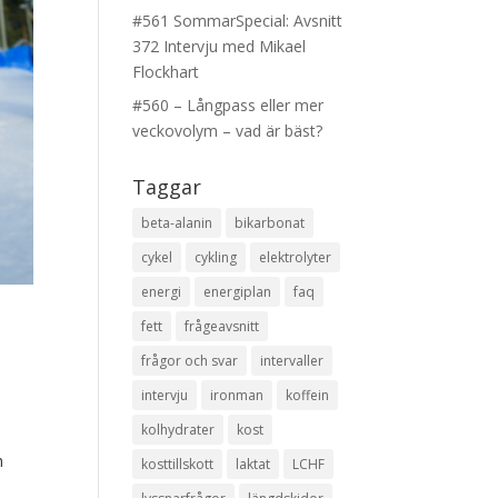
#561 SommarSpecial: Avsnitt
372 Intervju med Mikael
Flockhart
#560 – Långpass eller mer
veckovolym – vad är bäst?
Taggar
beta-alanin
bikarbonat
cykel
cykling
elektrolyter
energi
energiplan
faq
fett
frågeavsnitt
frågor och svar
intervaller
intervju
ironman
koffein
kolhydrater
kost
h
kosttillskott
laktat
LCHF