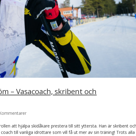
röm – Vasacoach, skribent och
 Kommentarer
len att hjälpa skidåkare prestera till sitt yttersta. Han är skribent oc
oach till vanliga idrottare som vill få ut mer av sin träning! Trots alla