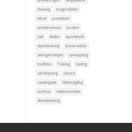
lyssnarfrågor
längdskidor
löpning
magproblem
nitrat
prestation
presteramera
protein
salt
skidor
sportdryck
styrketräning
Svarta vinbär
sverigetrampet
syreupptag
triathlon
Träning
tävling
ultralöpning
Umara
vasaloppet
Viktnedgång
vo2max
vätternrundan
återhämtning