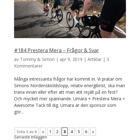
#184 Prestera Mera – Frågor & Svar
av
Tommy & Simon
|
apr 9, 2019
|
Artiklar
|
3
Kommentarer
Många intressanta frågor har kommit in. Vi pratar om
Simons Nordenskiöldslopp, relativ energibrist, ska man
träna innan eller efter att man ätit rejält på en fest?
Och mycket mer spännande. Umara + Prestera Mera =
Awesome Tack till dig. Umara är den sponsor som
gör...
Sida 3 av 6
«
1
2
3
4
5
6
»
Senaste inläggen