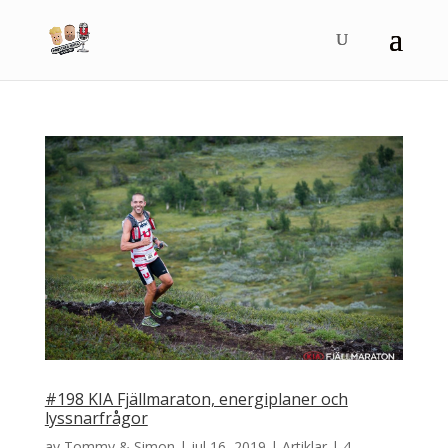
#198 KIA Fjällmaraton, energiplaner och
lyssnarfrågor
av
Tommy & Simon
|
jul 16, 2019
|
Artiklar
|
4