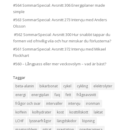
#564 SommarSpecial: Avsnitt 306 Energiplaner made
simple
#563 SommarSpecial: Avsnitt 273 Intervju med Anders
Olsson
#562 SommarSpecial: Avsnitt 300 Hur snabbt tappar du
formen vid ofrivillig vila och hur minskar du förlusterna?
#561 SommarSpecial: Avsnitt 372 Intervju med Mikael
Flockhart
#560 – Långpass eller mer veckovolym – vad är bäst?
Taggar
beta-alanin
bikarbonat
cykel
cykling
elektrolyter
energi
energiplan
faq
fett
frågeavsnitt
frågor och svar
intervaller
intervju
ironman
koffein
kolhydrater
kost
kosttillskott
laktat
LCHF
lyssnarfrågor
längdskidor
löpning
magproblem
nitrat
prestation
presteramera