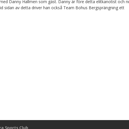
i med Danny Hallmen som gäst. Danny är före detta elitkanotist och n
Vid sidan av detta driver han också Team Bohus Bergsprängning ett
a Sports Club