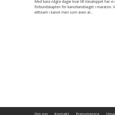
Med bara några dagar kvar till Vasaloppet har v
förbundskapten för kanotlandslaget i maraton. 
elitteam i kanot men som även är...
Om oss
Kontakt
Prenumerera
Umar