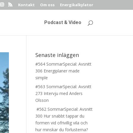
Kontakt
Om oss
Energikalkylator
Podcast & Video
Senaste inläggen
#564 SommarSpecial: Avsnitt
306 Energiplaner made
simple
#563 SommarSpecial: Avsnitt
273 Intervju med Anders
Olsson
#562 SommarSpecial: Avsnitt
300 Hur snabbt tappar du
formen vid ofrivillig vila och
hur minskar du förlusterna?