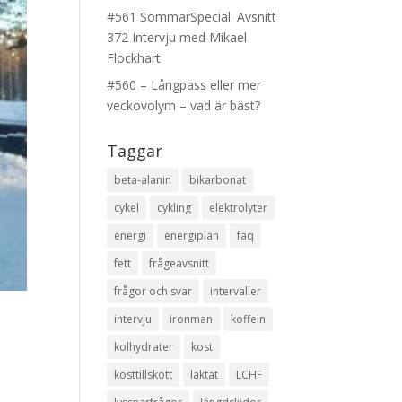
#561 SommarSpecial: Avsnitt
372 Intervju med Mikael
Flockhart
#560 – Långpass eller mer
veckovolym – vad är bäst?
Taggar
beta-alanin
bikarbonat
cykel
cykling
elektrolyter
energi
energiplan
faq
fett
frågeavsnitt
frågor och svar
intervaller
intervju
ironman
koffein
kolhydrater
kost
kosttillskott
laktat
LCHF