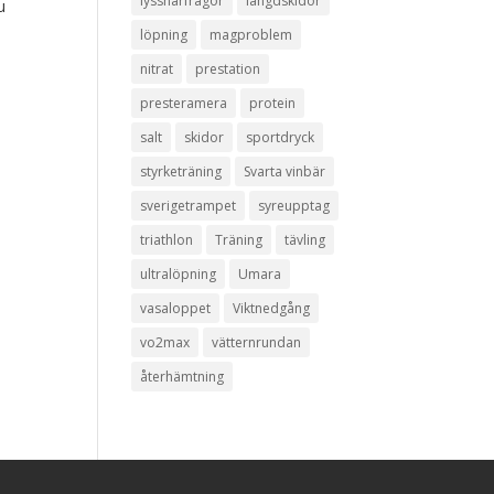
lyssnarfrågor
längdskidor
u
löpning
magproblem
nitrat
prestation
presteramera
protein
salt
skidor
sportdryck
styrketräning
Svarta vinbär
sverigetrampet
syreupptag
triathlon
Träning
tävling
ultralöpning
Umara
vasaloppet
Viktnedgång
vo2max
vätternrundan
återhämtning