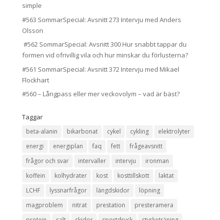
simple
#563 SommarSpecial: Avsnitt 273 Intervju med Anders
Olsson
#562 SommarSpecial: Avsnitt 300 Hur snabbt tappar du
formen vid ofrivillig vila och hur minskar du förlusterna?
#561 SommarSpecial: Avsnitt 372 Intervju med Mikael
Flockhart
#560 – Långpass eller mer veckovolym – vad är bäst?
Taggar
beta-alanin
bikarbonat
cykel
cykling
elektrolyter
energi
energiplan
faq
fett
frågeavsnitt
frågor och svar
intervaller
intervju
ironman
koffein
kolhydrater
kost
kosttillskott
laktat
LCHF
lyssnarfrågor
längdskidor
löpning
magproblem
nitrat
prestation
presteramera
protein
salt
skidor
sportdryck
styrketräning