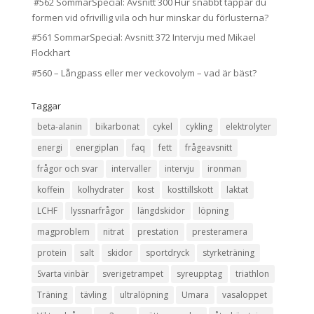
#562 SommarSpecial: Avsnitt 300 Hur snabbt tappar du
formen vid ofrivillig vila och hur minskar du förlusterna?
#561 SommarSpecial: Avsnitt 372 Intervju med Mikael
Flockhart
#560 – Långpass eller mer veckovolym – vad är bäst?
Taggar
beta-alanin
bikarbonat
cykel
cykling
elektrolyter
energi
energiplan
faq
fett
frågeavsnitt
frågor och svar
intervaller
intervju
ironman
koffein
kolhydrater
kost
kosttillskott
laktat
LCHF
lyssnarfrågor
längdskidor
löpning
magproblem
nitrat
prestation
presteramera
protein
salt
skidor
sportdryck
styrketräning
Svarta vinbär
sverigetrampet
syreupptag
triathlon
Träning
tävling
ultralöpning
Umara
vasaloppet