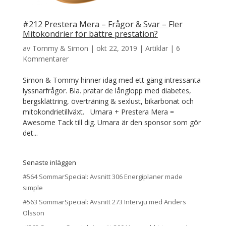
#212 Prestera Mera – Frågor & Svar – Fler
Mitokondrier för bättre prestation?
av
Tommy & Simon
|
okt 22, 2019
|
Artiklar
|
6
Kommentarer
Simon & Tommy hinner idag med ett gäng intressanta
lyssnarfrågor. Bla. pratar de långlopp med diabetes,
bergsklättring, överträning & sexlust, bikarbonat och
mitokondrietillväxt. Umara + Prestera Mera =
Awesome Tack till dig. Umara är den sponsor som gör
det...
Senaste inläggen
#564 SommarSpecial: Avsnitt 306 Energiplaner made
simple
#563 SommarSpecial: Avsnitt 273 Intervju med Anders
Olsson