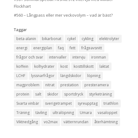
Flockhart
#560 – Långpass eller mer veckovolym – vad är bäst?
Taggar
beta-alanin
bikarbonat
cykel
cykling
elektrolyter
energi
energiplan
faq
fett
frågeavsnitt
frågor och svar
intervaller
intervju
ironman
koffein
kolhydrater
kost
kosttillskott
laktat
LCHF
lyssnarfrågor
längdskidor
löpning
magproblem
nitrat
prestation
presteramera
protein
salt
skidor
sportdryck
styrketräning
Svarta vinbär
sverigetrampet
syreupptag
triathlon
Träning
tävling
ultralöpning
Umara
vasaloppet
Viktnedgång
vo2max
vätternrundan
återhämtning