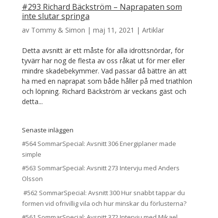
#293 Richard Bäckström – Naprapaten som
inte slutar springa
av
Tommy & Simon
|
maj 11, 2021
|
Artiklar
Detta avsnitt är ett måste för alla idrottsnördar, för
tyvärr har nog de flesta av oss råkat ut för mer eller
mindre skadebekymmer. Vad passar då bättre än att
ha med en naprapat som både håller på med triathlon
och löpning. Richard Bäckström är veckans gäst och
detta...
Senaste inläggen
#564 SommarSpecial: Avsnitt 306 Energiplaner made
simple
#563 SommarSpecial: Avsnitt 273 Intervju med Anders
Olsson
#562 SommarSpecial: Avsnitt 300 Hur snabbt tappar du
formen vid ofrivillig vila och hur minskar du förlusterna?
#561 SommarSpecial: Avsnitt 372 Intervju med Mikael