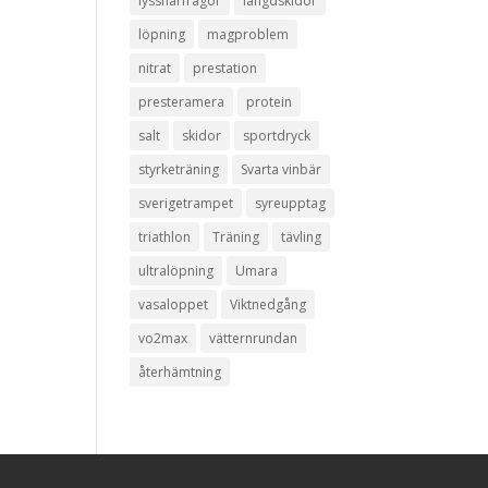
lyssnarfrågor
längdskidor
löpning
magproblem
nitrat
prestation
presteramera
protein
salt
skidor
sportdryck
styrketräning
Svarta vinbär
sverigetrampet
syreupptag
triathlon
Träning
tävling
ultralöpning
Umara
vasaloppet
Viktnedgång
vo2max
vätternrundan
återhämtning