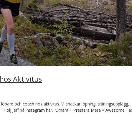
hos Aktivitus
 löpare och coach hos aktivitus. Vi snackar löpning, träningsupplägg,
issa. Följ Jeff på instagram här. Umara + Prestera Mera = Awesome Tack