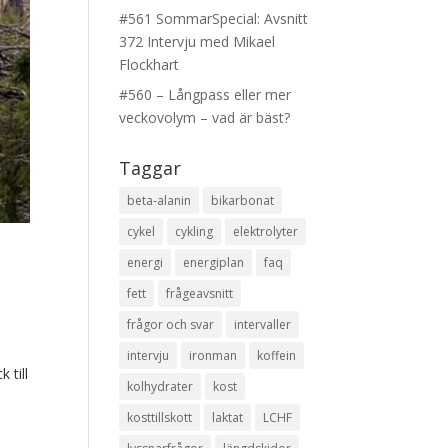
#561 SommarSpecial: Avsnitt
372 Intervju med Mikael
Flockhart
#560 – Långpass eller mer
veckovolym – vad är bäst?
Taggar
beta-alanin
bikarbonat
cykel
cykling
elektrolyter
energi
energiplan
faq
fett
frågeavsnitt
frågor och svar
intervaller
intervju
ironman
koffein
 till
kolhydrater
kost
kosttillskott
laktat
LCHF