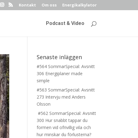
Kontakt
Om oss
Energikalkylator
Podcast & Video
Senaste inläggen
#564 SommarSpecial: Avsnitt
306 Energiplaner made
simple
#563 SommarSpecial: Avsnitt
273 Intervju med Anders
Olsson
#562 SommarSpecial: Avsnitt
300 Hur snabbt tappar du
formen vid ofrivillig vila och
hur minskar du förlusterna?