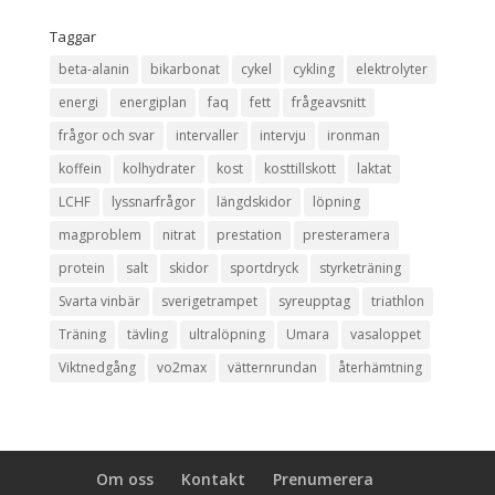
Taggar
beta-alanin
bikarbonat
cykel
cykling
elektrolyter
energi
energiplan
faq
fett
frågeavsnitt
frågor och svar
intervaller
intervju
ironman
koffein
kolhydrater
kost
kosttillskott
laktat
LCHF
lyssnarfrågor
längdskidor
löpning
magproblem
nitrat
prestation
presteramera
protein
salt
skidor
sportdryck
styrketräning
Svarta vinbär
sverigetrampet
syreupptag
triathlon
Träning
tävling
ultralöpning
Umara
vasaloppet
Viktnedgång
vo2max
vätternrundan
återhämtning
Om oss
Kontakt
Prenumerera