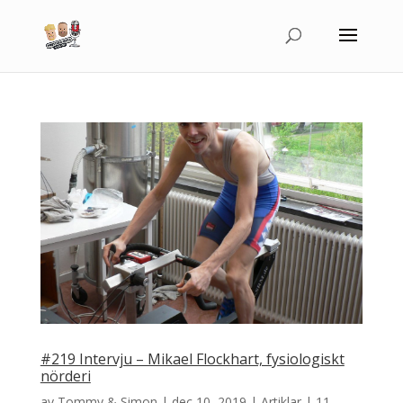
#219 Intervju – Mikael Flockhart, fysiologiskt
nörderi
av
Tommy & Simon
|
dec 10, 2019
|
Artiklar
|
11