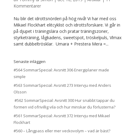
Kommentarer
Nu blir det idrottsnörderi på hög nivå! Vi har med oss
Mikael Flockhart elitcyklist och idrottsforskare. Vi går in
på djupet i träningslära och pratar träningszoner,
styrketräning, lågkadens, sweetspot, tröskelpuls, Vlmax
samt dubbeltrösklar. Umara + Prestera Mera =...
Senaste inläggen
#564 SommarSpecial: Avsnitt 306 Energiplaner made
simple
#563 SommarSpecial: Avsnitt 273 Intervju med Anders
Olsson
#562 SommarSpecial: Avsnitt 300 Hur snabbt tappar du
formen vid ofrivillig vila och hur minskar du förlusterna?
#561 SommarSpecial: Avsnitt 372 Intervju med Mikael
Flockhart
#560 – Långpass eller mer veckovolym – vad är bäst?