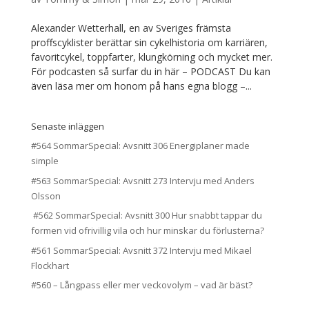
Alexander Wetterhall, en av Sveriges främsta
proffscyklister berättar sin cykelhistoria om karriären,
favoritcykel, toppfarter, klungkörning och mycket mer.
För podcasten så surfar du in här – PODCAST Du kan
även läsa mer om honom på hans egna blogg –...
Senaste inläggen
#564 SommarSpecial: Avsnitt 306 Energiplaner made
simple
#563 SommarSpecial: Avsnitt 273 Intervju med Anders
Olsson
#562 SommarSpecial: Avsnitt 300 Hur snabbt tappar du
formen vid ofrivillig vila och hur minskar du förlusterna?
#561 SommarSpecial: Avsnitt 372 Intervju med Mikael
Flockhart
#560 – Långpass eller mer veckovolym – vad är bäst?