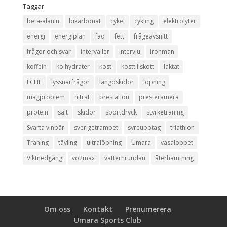
Taggar
beta-alanin
bikarbonat
cykel
cykling
elektrolyter
energi
energiplan
faq
fett
frågeavsnitt
frågor och svar
intervaller
intervju
ironman
koffein
kolhydrater
kost
kosttillskott
laktat
LCHF
lyssnarfrågor
längdskidor
löpning
magproblem
nitrat
prestation
presteramera
protein
salt
skidor
sportdryck
styrketräning
Svarta vinbär
sverigetrampet
syreupptag
triathlon
Träning
tävling
ultralöpning
Umara
vasaloppet
Viktnedgång
vo2max
vätternrundan
återhämtning
Om oss
Kontakt
Prenumerera
Umara Sports Club