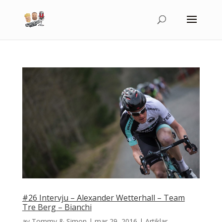
#26 Intervju – Alexander Wetterhall – Team
Tre Berg – Bianchi
av
Tommy & Simon
|
mar 29, 2016
|
Artiklar