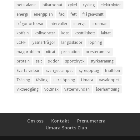
beta-alanin
bikarbonat
cykel
cykling
elektrolyter
energi
energiplan
faq
fett
frågeavsnitt
frågor och svar
intervaller
intervju
ironman
koffein
kolhydrater
kost
kosttillskott
laktat
LCHF
lyssnarfrågor
längdskidor
löpning
magproblem
nitrat
prestation
presteramera
protein
salt
skidor
sportdryck
styrketräning
Svarta vinbär
sverigetrampet
syreupptag
triathlon
Träning
tävling
ultralöpning
Umara
vasaloppet
Viktnedgång
vo2max
vätternrundan
återhämtning
Om oss
Kontakt
Prenumerera
Umara Sports Club