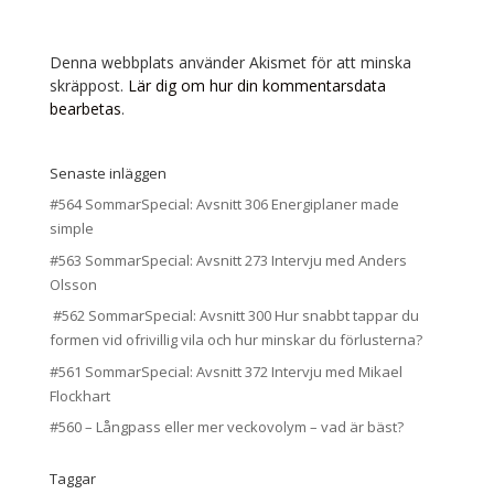
Denna webbplats använder Akismet för att minska
skräppost.
Lär dig om hur din kommentarsdata
bearbetas
.
Senaste inläggen
#564 SommarSpecial: Avsnitt 306 Energiplaner made
simple
#563 SommarSpecial: Avsnitt 273 Intervju med Anders
Olsson
#562 SommarSpecial: Avsnitt 300 Hur snabbt tappar du
formen vid ofrivillig vila och hur minskar du förlusterna?
#561 SommarSpecial: Avsnitt 372 Intervju med Mikael
Flockhart
#560 – Långpass eller mer veckovolym – vad är bäst?
Taggar